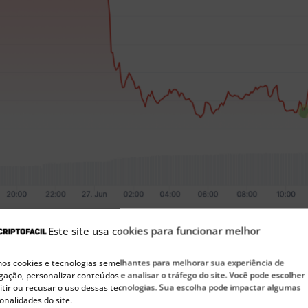
ACX caiu forte com denúncias de manipulação. Fonte: Coi
Este site usa cookies para funcionar melhor
s cookies e tecnologias semelhantes para melhorar sua experiência de
Kraken lança SuperApp financeiro e oferece US$ 1.000 para
ação, personalizar conteúdos e analisar o tráfego do site. Você pode escolher
tir ou recusar o uso dessas tecnologias. Sua escolha pode impactar algumas
onalidades do site.