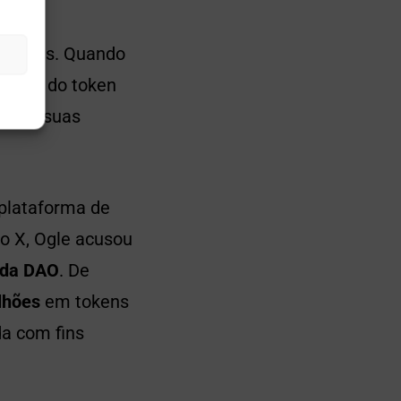
egações. Quando
 preço do token
to de suas
plataforma de
o X, Ogle acusou
a da DAO
. De
lhões
em tokens
a com fins