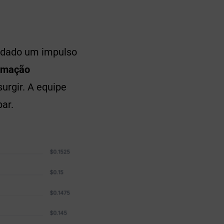
r dado um impulso
rmação
urgir. A equipe
ar.