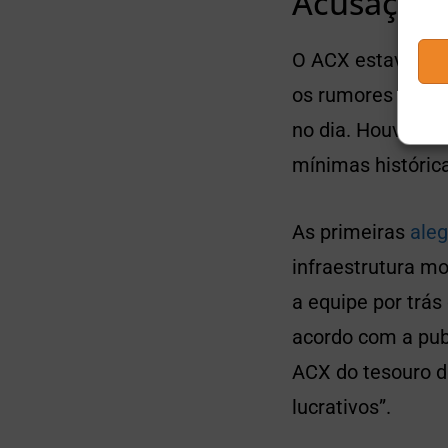
Acusações
O ACX estava sen
os rumores com
no dia. Houve um
mínimas históric
As primeiras
ale
infraestrutura m
a equipe por trás
acordo com a pub
ACX do tesouro d
lucrativos”.