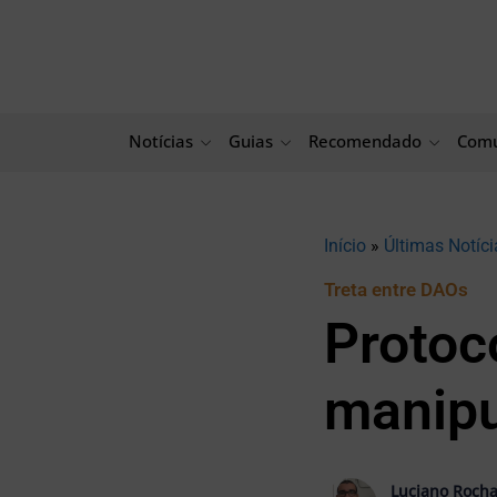
Ir
para
o
conteúdo
Notícias
Guias
Recomendado
Comu
Início
»
Últimas Notíci
Treta entre DAOs
Protoc
manipu
Luciano Roch