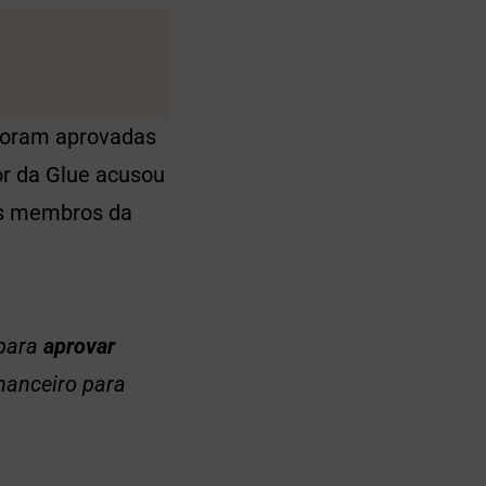
 foram aprovadas
or da Glue acusou
ros membros da
 para
aprovar
nanceiro para