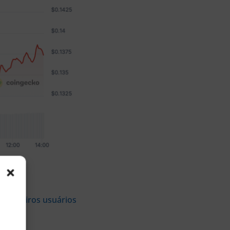
nGecko.
 primeiros usuários