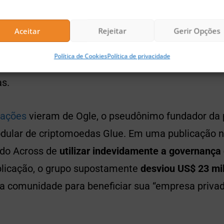
 derrubam preço do ACX
do negociado por cerca de US$ 0,15 antes das al
Aceitar
Rejeitar
Gerir Opções
eçaram,
o token logo caiu para US$ 0,134
, o menor
Política de Cookies
Política de privacidade
a leve recuperação, mas o token segue cotado per
as.
gações
vieram de Ogle, o pseudônimo fundador da 
odular de criptomoedas Glue. Em uma publicação n
 do Across de
utilizar indevidamente a governanç
licação, o grupo supostamente
desviou US$ 23 mi
a comunidade para beneficiar sua “empresa privad