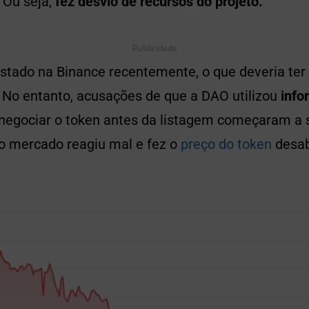
 Ou seja,
fez desvio de recursos do projeto.
Publicidade
listado na Binance recentemente, o que deveria te
 No entanto, acusações de que a DAO utilizou
info
negociar o token antes da listagem começaram a s
o mercado reagiu mal e fez o
preço do token
desab