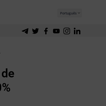
Português
Español
%
 de
0%