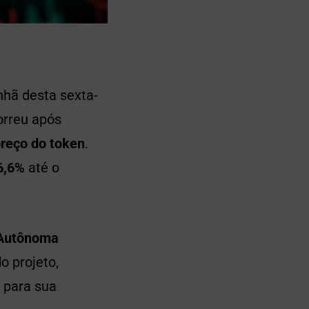
hã desta sexta-
orreu após
reço do token
.
6,6%
até o
 Autônoma
o projeto,
 para sua