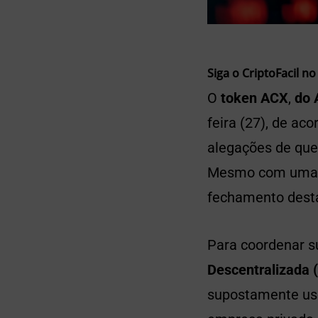
Siga o CriptoFacil no
O
token ACX
,
do A
feira (27), de a
alegações de que
Mesmo com uma 
fechamento desta
Para coordenar s
Descentralizada 
supostamente uso