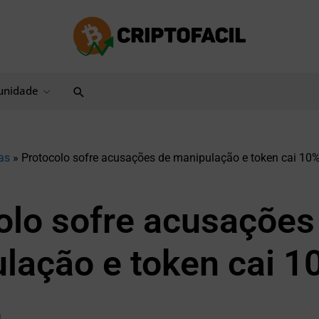
Pesquisar
nidade
as
»
Protocolo sofre acusações de manipulação e token cai 10
olo sofre acusações
lação e token cai 1
a