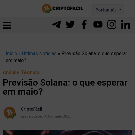
Ir
Português
para
Español
ernar
o
nu
conteúdo
Início
»
Últimas Notícias
»
Previsão Solana: o que esperar
em maio?
Análise Técnica
Previsão Solana: o que esperar
em maio?
CriptoFácil
Last updated:
01st maio 2025
ernar