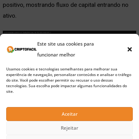
positivo, mostrando fluxo de capital entrando no
ativo.
Este site usa cookies para
funcionar melhor
Usamos cookies e tecnologias semelhantes para melhorar sua
experiência de navegação, personalizar conteúdos e analisar o tráfego
do site. Você pode escolher permitir ou recusar o uso dessas
tecnologias. Sua escolha pode impactar algumas funcionalidades do
site.
Aceitar
Gráfico da Solana (SOL) no TradingView
Rejeitar
Além da ação de preço, os dados on-chain são