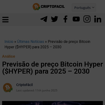
Ir
Português
para
Español
ernar
o
nu
conteúdo
Início
»
Últimas Notícias
»
Previsão de preço Bitcoin
Hyper ($HYPER) para 2025 – 2030
Análise
Previsão de preço Bitcoin Hyper
($HYPER) para 2025 – 2030
CriptoFácil
Last updated:
11th junho 2025
ernar