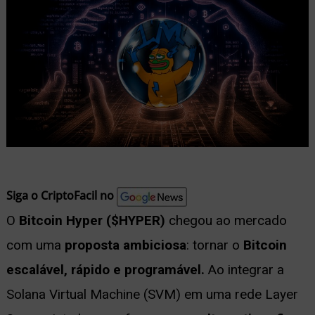
nu
ernar
nu
Siga o CriptoFacil no
O
Bitcoin Hyper ($HYPER)
chegou ao mercado
com uma
proposta ambiciosa
: tornar o
Bitcoin
escalável, rápido e programável.
Ao integrar a
Solana Virtual Machine (SVM) em uma rede Layer