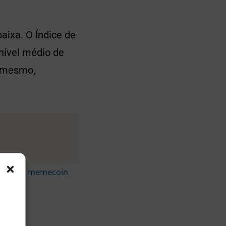
ixa. O Índice de
nível médio de
o mesmo,
ncial da memecoin