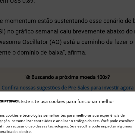
em US$ 0,89.
de momentum estão sustentando esse cenário de ba
SI) no gráfico semanal caiu brevemente abaixo do 
wesome Oscillator (AO) está a caminho de fazer 
nte o domínio de baixa”, afirma.
🚀 Buscando a próxima moeda 100x?
Confira nossas sugestões de Pre-Sales para investir agora
Este site usa cookies para funcionar melhor
ETF de Solana e a ascensão da Base Dawgz: explore o pote
s cookies e tecnologias semelhantes para melhorar sua experiência de
ação, personalizar conteúdos e analisar o tráfego do site. Você pode escolher
tir ou recusar o uso dessas tecnologias. Sua escolha pode impactar algumas
 preço do Fetch.ai
onalidades do site.