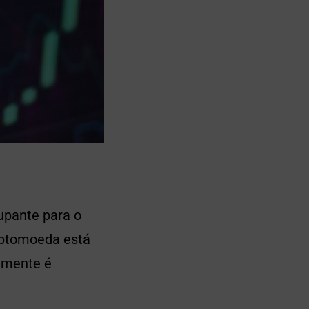
upante para o
riptomoeda está
almente é