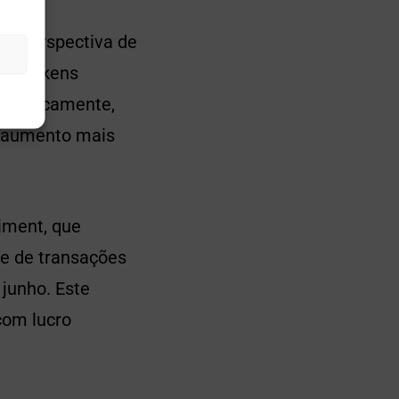
 a perspectiva de
que tokens
istoricamente,
O aumento mais
iment, que
me de transações
 junho. Este
com lucro