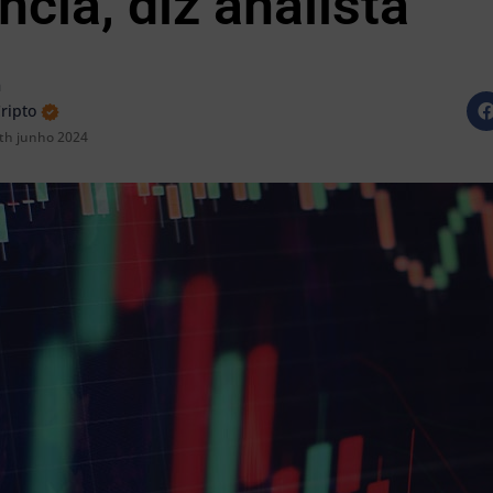
ncia, diz analista
n
Cripto
th junho 2024