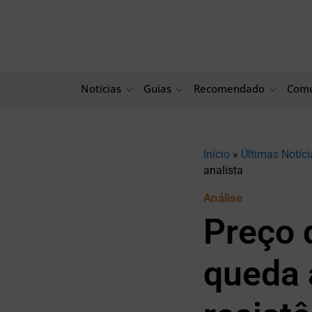
Ir
para
o
conteúdo
Notícias
Guias
Recomendado
Comu
Início
»
Últimas Notíci
analista
Análise
Preço 
queda 