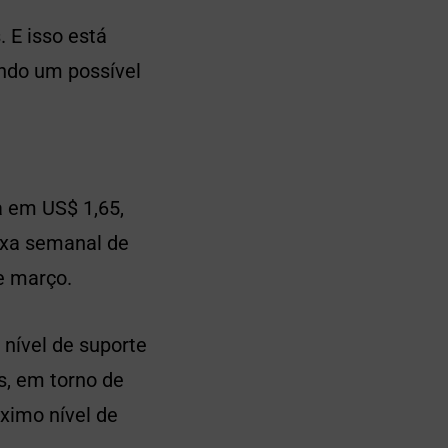
 E isso está
ndo um possível
a em US$ 1,65,
aixa semanal de
e março.
nível de suporte
, em torno de
ximo nível de