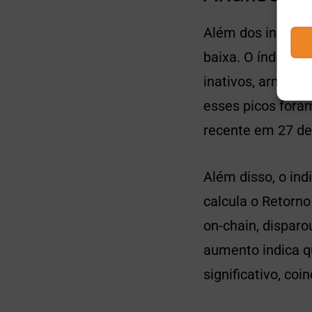
Além dos indicad
baixa. O índice 
inativos, armaze
esses picos fora
recente em 27 de
Além disso, o ind
calcula o Retorn
on-chain, disparo
aumento indica q
significativo, c