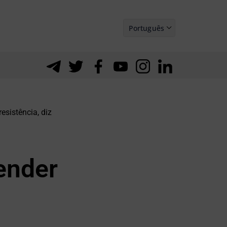
Português
Español
esistência, diz
ender