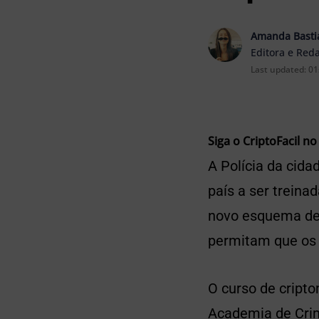
Amanda Basti
Editora e Red
Last updated:
01
Siga o CriptoFacil no
A Polícia da cida
país a ser treina
novo esquema de 
permitam que os 
O curso de cript
Academia de Crim