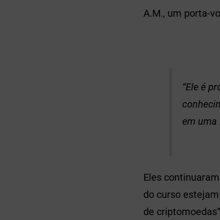
A.M., um porta-v
“Ele é p
conhecim
em uma i
Eles continuaram,
do curso estejam 
de criptomoedas” 