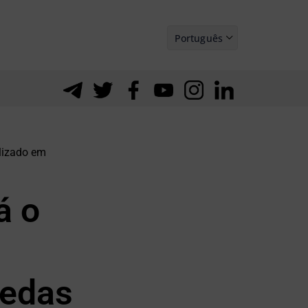
Português
Español
alizado em
á o
oedas