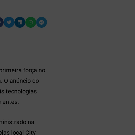
 primeira força no
a. O anúncio do
s tecnologias
 antes.
ministrado na
as local City