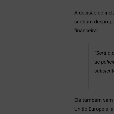
A decisão de incl
sentiam desprepa
financeira:
“Será o 
de polic
suficient
Ele também vem c
União Europeia, a