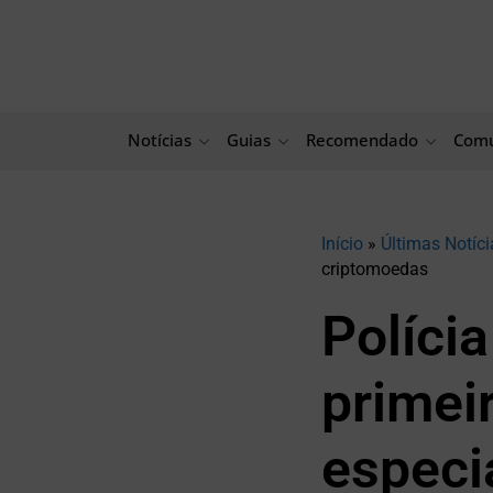
Ir
para
o
conteúdo
Notícias
Guias
Recomendado
Comu
Início
»
Últimas Notíci
criptomoedas
Políci
primei
especi