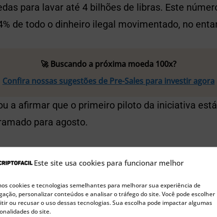
as para lavar até 4 bilhões de libras. Este númer
4% de todo o dinheiro ilegal movimentado, no enta
🚀 Buscando a próxima moeda 100x?
Confira nossas sugestões de Pre-Sales para investir agora
u a afirmar que o primeiro piloto da iniciativa e
gramado para agosto.
çar o treinamento em Londres parece boa, uma vez
Este site usa cookies para funcionar melhor
nanceiros mais importantes do planeta. A polícia 
s cookies e tecnologias semelhantes para melhorar sua experiência de
da como Força Nacional de Liderança por Fraude.
ação, personalizar conteúdos e analisar o tráfego do site. Você pode escolher
tir ou recusar o uso dessas tecnologias. Sua escolha pode impactar algumas
deles compartilhar as melhores práticas com outra
onalidades do site.