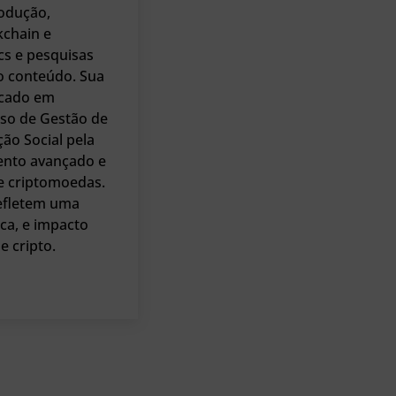
rodução,
kchain e
cs e pesquisas
do conteúdo. Sua
ocado em
rso de Gestão de
ão Social pela
ento avançado e
de criptomoedas.
refletem uma
ica, e impacto
 cripto.