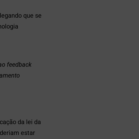
alegando que se
nologia
 ao feedback
inamento
ação da lei da
oderiam estar