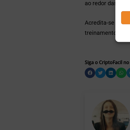
ao redor das Ilhas
Acredita-se que,
treinamento será
Siga o CriptoFacil no