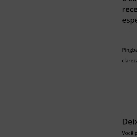
rec
esp
Pingba
clarez
Dei
Você p