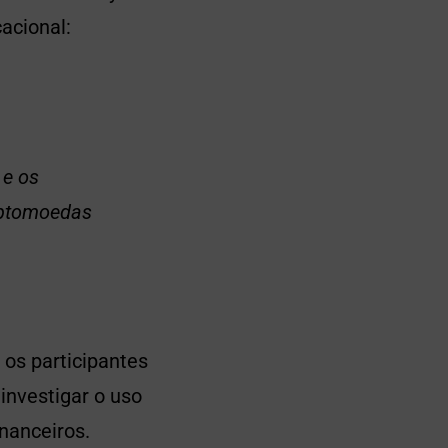
acional:
 e os
iptomoedas
 os participantes
investigar o uso
nanceiros.