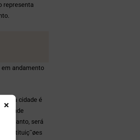
o representa
nto.
stá em andamento
 que a cidade é
da cidade
 Portanto, será
s instituiç˜øes