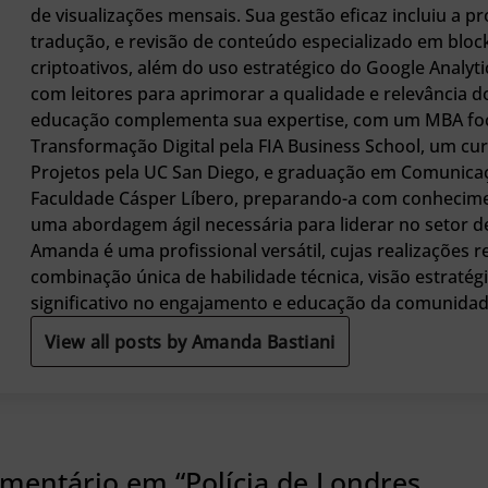
de visualizações mensais. Sua gestão eficaz incluiu a p
tradução, e revisão de conteúdo especializado em bloc
criptoativos, além do uso estratégico do Google Analyti
com leitores para aprimorar a qualidade e relevância 
educação complementa sua expertise, com um MBA f
Transformação Digital pela FIA Business School, um cu
Projetos pela UC San Diego, e graduação em Comunicaç
Faculdade Cásper Líbero, preparando-a com conhecim
uma abordagem ágil necessária para liderar no setor 
Amanda é uma profissional versátil, cujas realizações 
combinação única de habilidade técnica, visão estratég
significativo no engajamento e educação da comunidade
View all posts by Amanda Bastiani
omentário em “Polícia de Londres