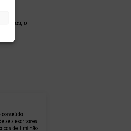
pilotos, o
e conteúdo
e seis escritores
picos de 1 milhão