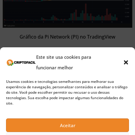
Gráfico da Pi Network (PI) no TradingView
Em relação aos indicadores técnicos, o Índice de
Este site usa cookies para
Força Relativa (RSI) está abaixo de 50,
apontando
funcionar melhor
perda de força compradora
. Enquanto isso, o
Usamos cookies e tecnologias semelhantes para melhorar sua
MACD mostra sinal negativo nas médias, com
experiência de navegação, personalizar conteúdos e analisar o tráfego
do site. Você pode escolher permitir ou recusar o uso dessas
barras vermelhas dominando o histograma.
tecnologias. Sua escolha pode impactar algumas funcionalidades do
site.
Publicidade
Aceitar
O ADX está em queda e se aproxima de 25,