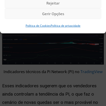
sinalizando uma tendência fraca ou instável.
Por
Rejeitar
fim, o CMF também está em queda e segue abaixo
Gerir Opções
de zero,
o que indica saída líquida de capital.
Política de Cookies
Política de privacidade
Indicadores técnicos da Pi Network (PI) no
TradingView
Esses indicadores sugerem que os vendedores
ainda controlam a tendência da PI, o que faz o
cenário de novas quedas ser o mais provável no