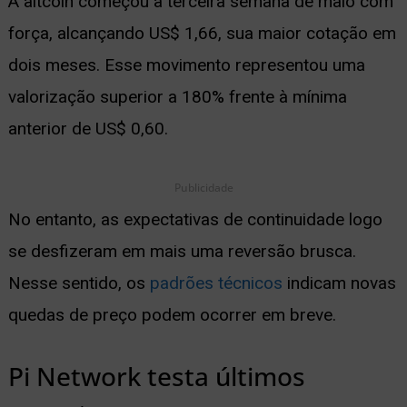
A altcoin começou a terceira semana de maio com
ernar
força, alcançando US$ 1,66, sua maior cotação em
nu
dois meses. Esse movimento representou uma
valorização superior a 180% frente à mínima
anterior de US$ 0,60.
Publicidade
No entanto, as expectativas de continuidade logo
se desfizeram em mais uma reversão brusca.
Nesse sentido, os
padrões técnicos
indicam novas
quedas de preço podem ocorrer em breve.
Pi Network testa últimos