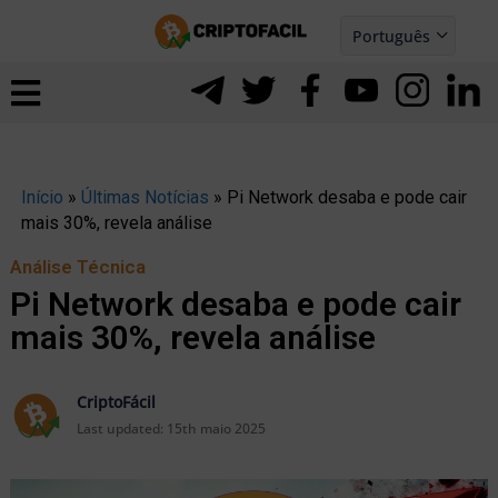
Ir
Português
para
Español
ernar
o
nu
conteúdo
Início
»
Últimas Notícias
»
Pi Network desaba e pode cair
mais 30%, revela análise
Análise Técnica
Pi Network desaba e pode cair
mais 30%, revela análise
CriptoFácil
Last updated:
15th maio 2025
ernar