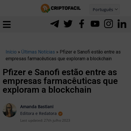
Ir
Português
para
Español
ernar
o
nu
conteúdo
Início
»
Últimas Notícias
»
Pfizer e Sanofi estão entre as
empresas farmacêuticas que exploram a blockchain
Pfizer e Sanofi estão entre as
empresas farmacêuticas que
exploram a blockchain
Amanda Bastiani
Editora e Redatora
Last updated:
27th julho 2023
ernar