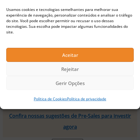
As grandes empresas farmacêuticas Pfizer,
Usamos cookies e tecnologias semelhantes para melhorar sua
Amgen e Sanofi também começaram a explorar
experiência de navegação, personalizar conteúdos e analisar o tráfego
do site. Você pode escolher permitir ou recusar o uso dessas
aplicações de blockchain para a indústria em
tecnologias. Sua escolha pode impactar algumas funcionalidades do
site.
janeiro. As empresas estão buscando
especificamente casos de uso relacionados ao
Aceitar
gerenciamento de dados e automação de
movimento e comunicação de pacientes, entre
Rejeitar
outros.
Gerir Opções
Política de Cookies
Política de privacidade
🚀 Buscando a próxima moeda 100x?
Confira nossas sugestões de Pre-Sales para investir
agora