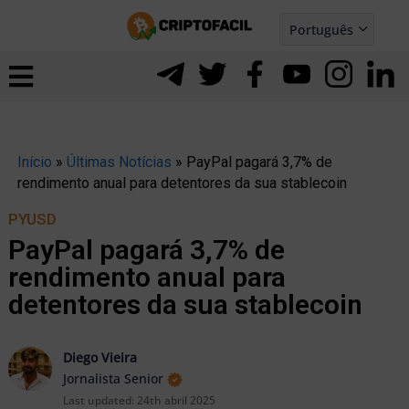
Ir
Português
para
Español
ernar
o
nu
conteúdo
Início
»
Últimas Notícias
»
PayPal pagará 3,7% de
rendimento anual para detentores da sua stablecoin
PYUSD
PayPal pagará 3,7% de
rendimento anual para
detentores da sua stablecoin
Diego Vieira
Jornalista Senior
ernar
Last updated:
24th abril 2025