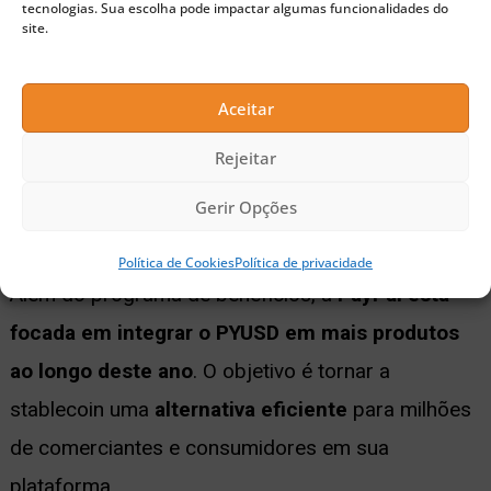
tecnologias. Sua escolha pode impactar algumas funcionalidades do
de 10 anos”, afirmou da Ponte
.
site.
Aceitar
O executivo do PayPal acredita que as stablecoins
Rejeitar
serão o
método de pagamento da próxima
Gerir Opções
geração
e estão se preparando para isso.
Política de Cookies
Política de privacidade
Além do programa de benefícios, a
PayPal está
focada em integrar o PYUSD em mais produtos
ao longo deste ano
. O objetivo é tornar a
stablecoin uma
alternativa eficiente
para milhões
de comerciantes e consumidores em sua
plataforma.