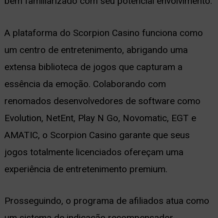
bem familiarizado com seu potencial envolvimento.
A plataforma do Scorpion Casino funciona como
um centro de entretenimento, abrigando uma
extensa biblioteca de jogos que capturam a
essência da emoção. Colaborando com
renomados desenvolvedores de software como
Evolution, NetEnt, Play N Go, Novomatic, EGT e
AMATIC, o Scorpion Casino garante que seus
jogos totalmente licenciados ofereçam uma
experiência de entretenimento premium.
Prosseguindo, o programa de afiliados atua como
um sistema de indicação recompensador,