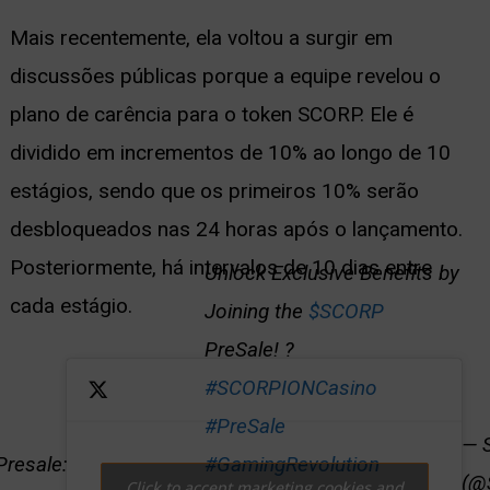
Mais recentemente, ela voltou a surgir em
discussões públicas porque a equipe revelou o
plano de carência para o token SCORP. Ele é
dividido em incrementos de 10% ao longo de 10
estágios, sendo que os primeiros 10% serão
desbloqueados nas 24 horas após o lançamento.
Posteriormente, há intervalos de 10 dias entre
Unlock Exclusive Benefits by
cada estágio.
Joining the
$SCORP
PreSale! ?
#SCORPIONCasino
#PreSale
— 
Presale:
#GamingRevolution
(@
Click to accept marketing cookies and