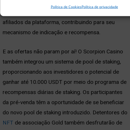
De importância notável, o símbolo SCORP
Política de Cookies
Política de privacidade
desempenha um papel fundamental no sistema de
afiliados da plataforma, contribuindo para seu
mecanismo de indicação e recompensa.
E as ofertas não param por aí! O Scorpion Casino
também integrou um sistema de pool de staking,
proporcionando aos investidores o potencial de
ganhar até 10.000 USDT por meio do programa de
recompensas diárias de staking. Os participantes
da pré-venda têm a oportunidade de se beneficiar
do novo pool de staking introduzido. Detentores do
NFT
de associação Gold também desfrutarão de