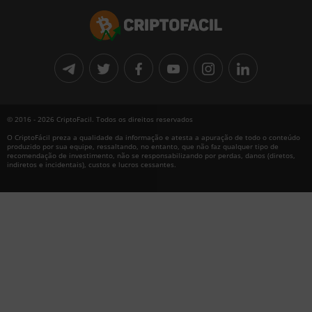
© 2016 - 2026 CriptoFacil. Todos os direitos reservados
O CriptoFácil preza a qualidade da informação e atesta a apuração de todo o conteúdo
produzido por sua equipe, ressaltando, no entanto, que não faz qualquer tipo de
recomendação de investimento, não se responsabilizando por perdas, danos (diretos,
indiretos e incidentais), custos e lucros cessantes.