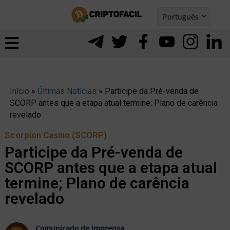
Ir
Português
para
Español
ernar
o
nu
conteúdo
Início
»
Últimas Notícias
»
Participe da Pré-venda de
SCORP antes que a etapa atual termine; Plano de carência
revelado
Scorpion Casino (SCORP)
Participe da Pré-venda de
SCORP antes que a etapa atual
termine; Plano de carência
revelado
ernar
Comunicado de Imprensa