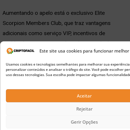
Aumentando o apelo está o exclusivo Elite
Scorpion Members Club, que traz vantagens
adicionais como serviço VIP, incentivos de
cashback, recompensas de staking ampliadas e
Este site usa cookies para funcionar melhor
uma alocação aumentada de tokens SCORP.
Usamos cookies e tecnologias semelhantes para melhorar sua experiência
personalizar conteúdos e analisar o tráfego do site. Você pode escolher per
Enquanto isso, detentores de tokens SCORP
uso dessas tecnologias. Sua escolha pode impactar algumas funcionalidade
desfrutam de uma série de vantagens. Eles têm a
capacidade de gerar renda passiva por meio de
Aceitar
várias formas. Os tokens SCORP desbloqueiam o
Rejeitar
acesso a jogos gratuitos e bônus semanais.
Gerir Opções