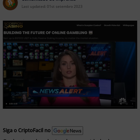
nu
Last updated:
01st setembro 2023
ernar
nu
Siga o CriptoFacil no