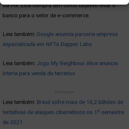
via Pix. Esta compra tem como objetivo levar o
banco para o setor de e-commerce.
Leia também:
Google anuncia parceria empresa
especializada em NFTs Dapper Labs
Leia também:
Jogo My Neighbour Alice anuncia
loteria para venda de terrenos
Publicidade
Leia também:
Brasil sofre mais de 16,2 bilhões de
tentativas de ataques cibernéticos no 1º semestre
de 2021