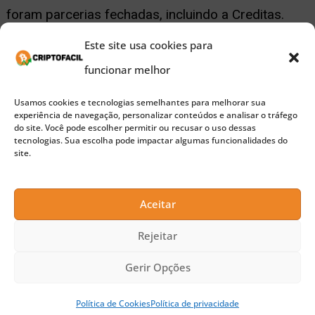
foram parcerias fechadas, incluindo a Creditas.
Este site usa cookies para
A parceria anterior foi realizada com a
Remessa
funcionar melhor
Online
e permite que clientes do banco possam
Usamos cookies e tecnologias semelhantes para melhorar sua
transferir recursos para o exterior com taxas mais
experiência de navegação, personalizar conteúdos e analisar o tráfego
do site. Você pode escolher permitir ou recusar o uso dessas
baratas do que as de mercado.
tecnologias. Sua escolha pode impactar algumas funcionalidades do
site.
Publicidade
No que se refere às aquisições, o Nubank
Aceitar
consolidou a compra da corretora
Easynvest
e
Rejeitar
começou a preparar a integração entre as duas
Gerir Opções
empresas. Por fim, a fintech também comprou a
Spin Pay
, empresa especializada em pagamentos
Política de Cookies
Política de privacidade