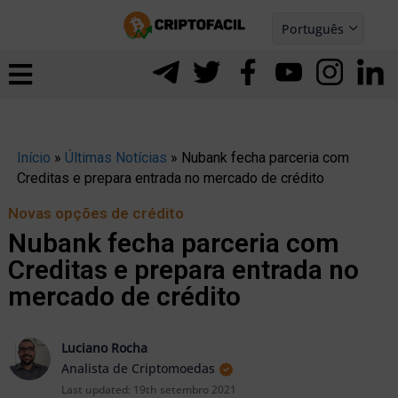
Ir
Português
para
Español
ernar
o
nu
conteúdo
Início
»
Últimas Notícias
»
Nubank fecha parceria com
Creditas e prepara entrada no mercado de crédito
Novas opções de crédito
Nubank fecha parceria com
Creditas e prepara entrada no
mercado de crédito
Luciano Rocha
Analista de Criptomoedas
ernar
Last updated:
19th setembro 2021