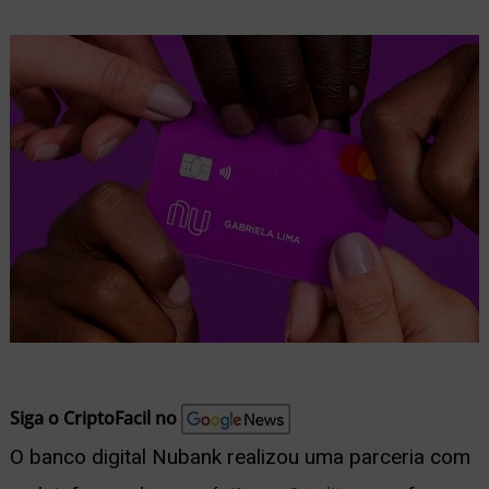
nu
ernar
nu
Siga o CriptoFacil no
O banco digital Nubank realizou uma parceria com