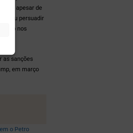
Petros apesar de
buscou persuadir
ricano nos
r as sanções
rump, em março
rem o Petro