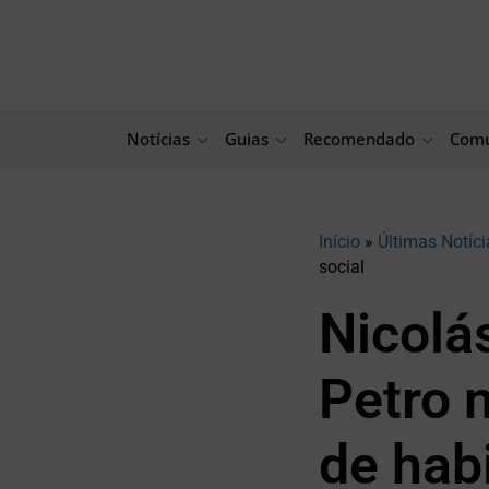
Ir
para
o
conteúdo
Notícias
Guias
Recomendado
Comu
Início
»
Últimas Notíci
social
Nicolá
Petro 
de hab