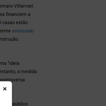
emaro Villarroel.
dos financiem a
0 casas estão
nforme
anunciado
nstrução.
uma “ideia
entanto, a
medida
 controversa
do ao público