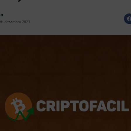
no
th dezembro 2023