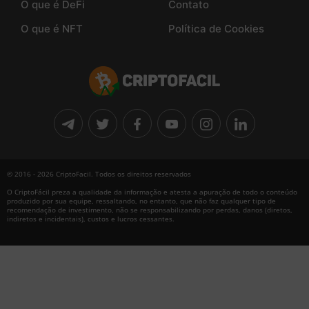
O que é DeFi
Contato
O que é NFT
Política de Cookies
© 2016 - 2026 CriptoFacil. Todos os direitos reservados
O CriptoFácil preza a qualidade da informação e atesta a apuração de todo o conteúdo
produzido por sua equipe, ressaltando, no entanto, que não faz qualquer tipo de
recomendação de investimento, não se responsabilizando por perdas, danos (diretos,
indiretos e incidentais), custos e lucros cessantes.