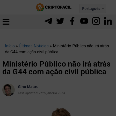
Ir
Português
para
Español
ernar
o
nu
conteúdo
Início
»
Últimas Notícias
»
Ministério Público não irá atrás
da G44 com ação civil pública
Ministério Público não irá atrás
da G44 com ação civil pública
Gino Matos
Last updated:
25th janeiro 2024
ernar