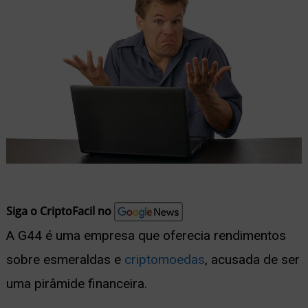
nu
ernar
nu
Siga o CriptoFacil no
A G44 é uma empresa que oferecia rendimentos
sobre esmeraldas e
criptomoedas
, acusada de ser
uma pirâmide financeira.