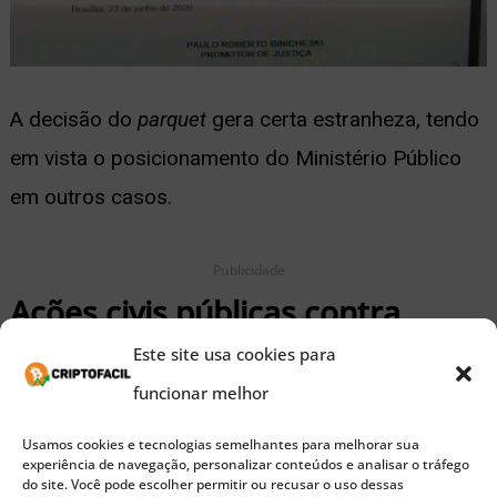
A decisão do
parquet
gera certa estranheza, tendo
em vista o posicionamento do Ministério Público
em outros casos.
Publicidade
Ações civis públicas contra
outras empresas
Este site usa cookies para
funcionar melhor
Embora o MPDFT não queria mover ação civil
Usamos cookies e tecnologias semelhantes para melhorar sua
pública contra a G44, outras decisões
experiência de navegação, personalizar conteúdos e analisar o tráfego
do site. Você pode escolher permitir ou recusar o uso dessas