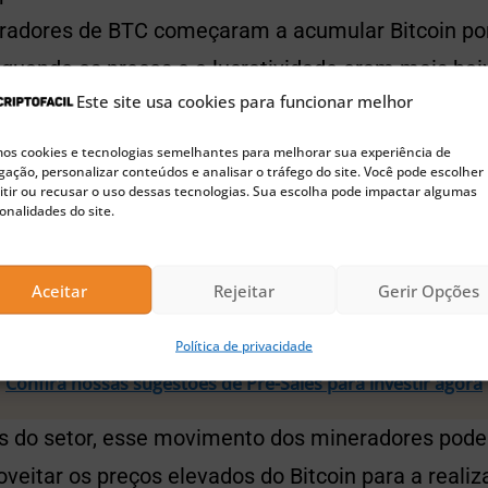
radores de BTC começaram a acumular Bitcoin por
quando os preços e a lucratividade eram mais bai
Este site usa cookies para funcionar melhor
ados revelam que as reservas de Bitcoins dos min
s cookies e tecnologias semelhantes para melhorar sua experiência de
ação, personalizar conteúdos e analisar o tráfego do site. Você pode escolher
eis mais baixos desde julho de 2021, totalizando 
tir ou recusar o uso dessas tecnologias. Sua escolha pode impactar algumas
onalidades do site.
essa diminuição, o total de Bitcoins ainda repres
iado em aproximadamente US$ 78 bilhões.
Aceitar
Rejeitar
Gerir Opções
🚀 Buscando a próxima moeda 100x?
Política de privacidade
Confira nossas sugestões de Pre-Sales para investir agora
as do setor, esse movimento dos mineradores pode
oveitar os preços elevados do Bitcoin para a realiz