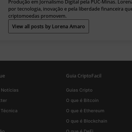
Produção em Jornalismo Digital pela PUC-Minas. Loren
por tecnologia, inovação e pela liberdade financeira qu
criptomoedas promovem.
View all posts by Lorena Amaro
ue
Guia CriptoFacil
 Notícias
Guias Cripto
ter
O que é Bitcoin
 Técnica
O que é Ethereum
O que é Blockchain
ão
O que é DeFi