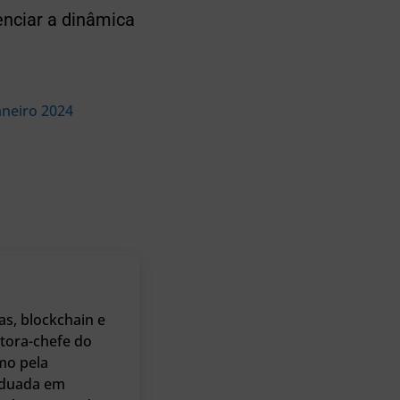
enciar a dinâmica
aneiro 2024
as, blockchain e
tora-chefe do
mo pela
raduada em