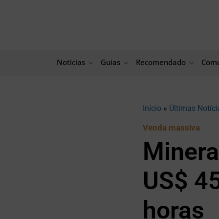
Ir
para
o
conteúdo
Notícias
Guias
Recomendado
Comu
Início
»
Últimas Notíci
Venda massiva
Minera
US$ 45
horas