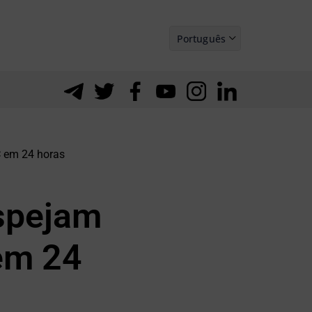
Português
Español
C em 24 horas
espejam
em 24