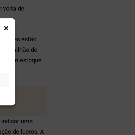
 volta de
xos.
eradores estão
1,83 milhão de
enta um estoque
 indicar uma
ação de lucros. A