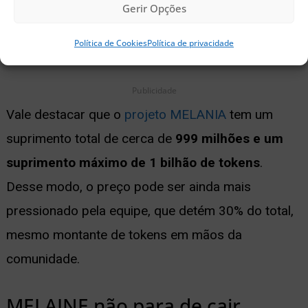
Gerir Opções
colaboradores podem pressionar o preço para
Política de Cookies
Política de privacidade
baixo
.
Publicidade
Vale destacar que o
projeto MELANIA
tem um
suprimento total de cerca de
999 milhões e um
suprimento máximo de 1 bilhão de tokens
.
Desse modo, o preço pode ser ainda mais
pressionado pela equipe, que detém 30% do total,
mesmo montante de tokens em mãos da
comunidade.
MELAINE não para de cair