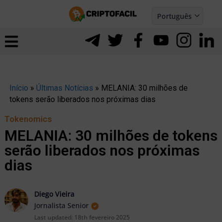
Ir
Português
para
Español
ernar
o
nu
conteúdo
Início
»
Últimas Notícias
»
MELANIA: 30 milhões de
tokens serão liberados nos próximas dias
Tokenomics
MELANIA: 30 milhões de tokens
serão liberados nos próximas
dias
Diego Vieira
Jornalista Senior
ernar
Last updated:
18th fevereiro 2025