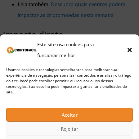
Leia também:
Descubra quais eventos podem
impactar as criptomoedas nesta semana
Impacto direto
Este site usa cookies para
Desbloqueios de tokens, especialmente em
funcionar melhor
volumes elevados,
costumam gerar atenção
Usamos cookies e tecnologias semelhantes para melhorar sua
devido ao risco de aumento na oferta circulante
.
experiência de navegação, personalizar conteúdos e analisar o tráfego
do site. Você pode escolher permitir ou recusar o uso dessas
No caso da MELANIA, a liberação inicial de 3%
tecnologias. Sua escolha pode impactar algumas funcionalidades do
site.
pode influenciar a liquidez e a volatilidade do ativo.
Aceitar
Investidores e analistas estão de olho em como a
equipe vai administrar essa etapa, já que
vendas
Rejeitar
repentinas por parte dos desenvolvedores ou