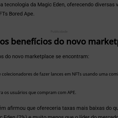
na tecnologia da Magic Eden, oferecendo diversas
FTs Bored Ape.
Publicidade
 os benefícios do novo market
ios do novo marketplace se encontram:
 colecionadores de fazer lances em NFTs usando uma com
ra os usuários que compram com APE.
 afirmou que ofereceria taxas mais baixas do qu
 Eden (2%) e muito menos que o líder do mercad