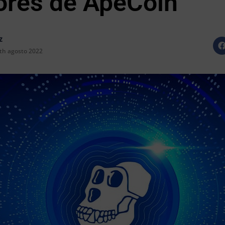
ores de ApeCoin
z
th agosto 2022