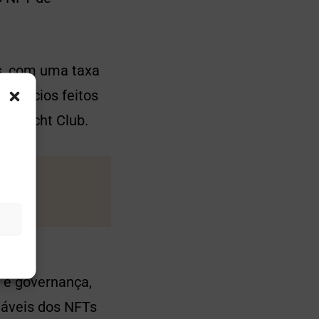
s, com uma taxa
negócios feitos
pe Yacht Club.
e e governança,
veis ​​dos NFTs