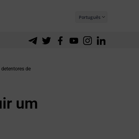
Português
Español
 detentores de
uir um