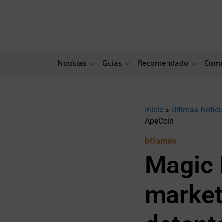
Ir
para
o
conteúdo
Notícias
Guias
Recomendado
Comu
Início
»
Últimas Notíci
ApeCoin
bGames
Magic 
market