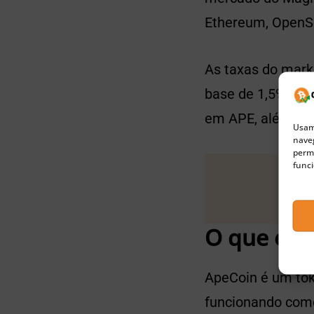
Ethereum, OpenSe
As taxas do mark
base de 1,5% que
em APE, além de 
Usamo
naveg
permi
funci
O que é A
ApeCoin é um to
funcionando como