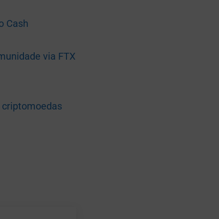
o Cash
omunidade via FTX
e criptomoedas