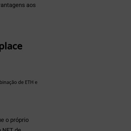
 vantagens aos
place
binação de ETH e
e o próprio
o NFT de