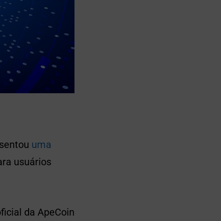
esentou
uma
ra usuários
ficial da ApeCoin