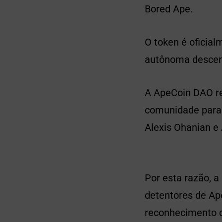
Bored Ape.
O token é oficia
autônoma descent
A ApeCoin DAO r
comunidade para s
Alexis Ohanian e
Por esta razão, a
detentores de Ap
reconhecimento d