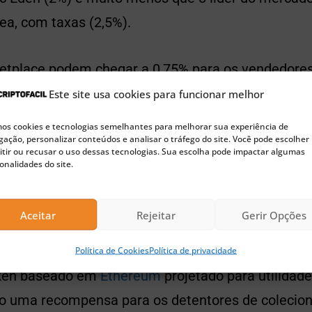
a, com taxas (2,5%).
etplace podem chegar a 0,75% para os vendedore
 pode ser reduzida com um desconto de 0,5% para 
Este site usa cookies para funcionar melhor
outro desconto de 0,25% para titulares de Bored A
s cookies e tecnologias semelhantes para melhorar sua experiência de
ação, personalizar conteúdos e analisar o tráfego do site. Você pode escolher
tir ou recusar o uso dessas tecnologias. Sua escolha pode impactar algumas
onalidades do site.
🚀 Buscando a próxima moeda 100x?
Confira nossas sugestões de Pre-Sales para investir agora
Aceitar
Rejeitar
Gerir Opções
peCoin?
Política de Cookies
Política de privacidade
ken baseado em
Ethereum
projetado para utilidad
 uma recompensa para os detentores de colecioná