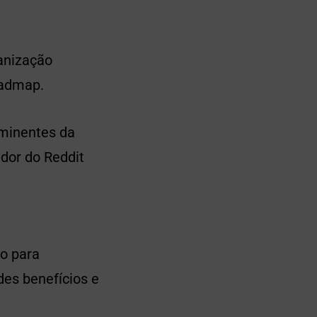
anização
oadmap.
minentes da
ador do Reddit
io para
des benefícios e