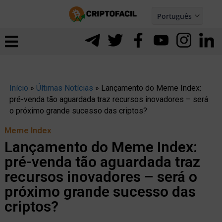
Ir
Português
para
Español
ernar
o
nu
conteúdo
Início
»
Últimas Notícias
»
Lançamento do Meme Index:
pré-venda tão aguardada traz recursos inovadores – será
o próximo grande sucesso das criptos?
Meme Index
Lançamento do Meme Index:
pré-venda tão aguardada traz
recursos inovadores – será o
próximo grande sucesso das
criptos?
ernar