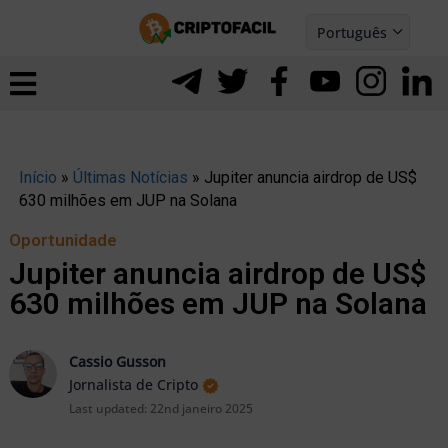
Ir
Português
para
Español
ernar
o
nu
conteúdo
Início
»
Últimas Notícias
»
Jupiter anuncia airdrop de US$
630 milhões em JUP na Solana
Oportunidade
Jupiter anuncia airdrop de US$
630 milhões em JUP na Solana
Cassio Gusson
Jornalista de Cripto
Last updated:
22nd janeiro 2025
ernar