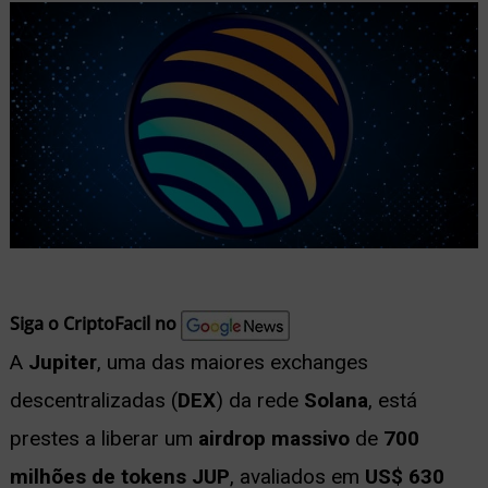
nu
ernar
nu
Siga o CriptoFacil no
A
Jupiter
, uma das maiores exchanges
descentralizadas (
DEX
) da rede
Solana
, está
prestes a liberar um
airdrop massivo
de
700
milhões de tokens JUP
, avaliados em
US$ 630