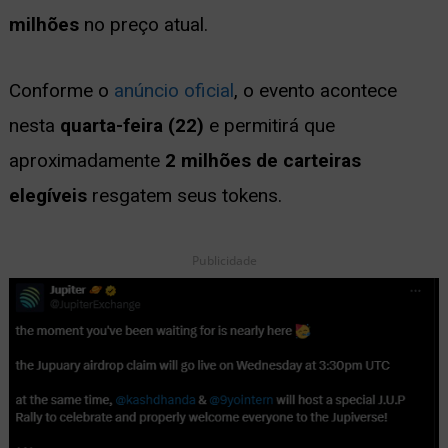
milhões
no preço atual.
ernar
nu
Conforme o
anúncio oficial
, o evento acontece
nesta
quarta-feira (22)
e permitirá que
aproximadamente
2 milhões de carteiras
elegíveis
resgatem seus tokens.
Publicidade