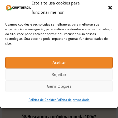
Este site usa cookies para
A Jupiter estabeleceu
algumas regras para o
funcionar melhor
resgate dos tokens JUP
. Por exemplo, os
usuários terão três meses para reivindicar os
Usamos cookies e tecnologias semelhantes para melhorar sua
experiência de navegação, personalizar conteúdos e analisar o tráfego
tokens, evitando congestionamento na rede Solana
do site. Você pode escolher permitir ou recusar o uso dessas
tecnologias. Sua escolha pode impactar algumas funcionalidades do
e altas taxas de gas.
site.
Além disso, cada carteira deve ser reivindicada
Aceitar
individualmente
e é necessário
criar um perfil
Rejeitar
Jupuary,
fornecendo um endereço de e-mail. Por
fim, usuários marcados como bots ou Sybil
Gerir Opções
poderão apelar após o dia 27 de janeiro.
Política de Cookies
Política de privacidade
🚀 Buscando a próxima moeda 100x?