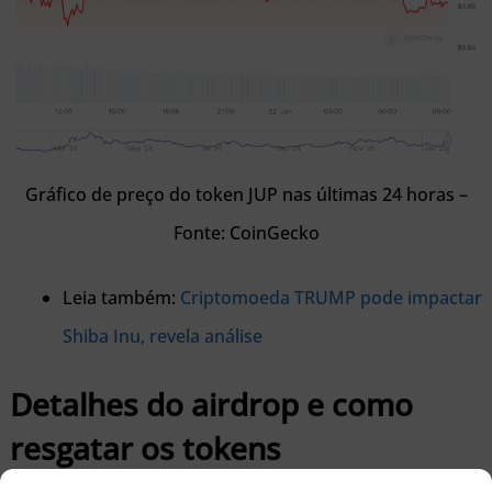
Gráfico de preço do token JUP nas últimas 24 horas –
Fonte: CoinGecko
Leia também:
Criptomoeda TRUMP pode impactar
Shiba Inu, revela análise
Detalhes do airdrop e como
resgatar os tokens