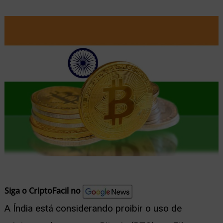
nu
ernar
nu
Siga o CriptoFacil no
A Índia está considerando proibir o uso de