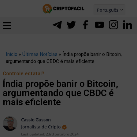
Ir
Português
para
Español
ernar
o
nu
conteúdo
Início
»
Últimas Notícias
»
Índia propõe banir o Bitcoin,
argumentando que CBDC é mais eficiente
Controle estatal?
Índia propõe banir o Bitcoin,
argumentando que CBDC é
mais eficiente
Cassio Gusson
Jornalista de Cripto
ernar
Last updated:
23rd outubro 2024