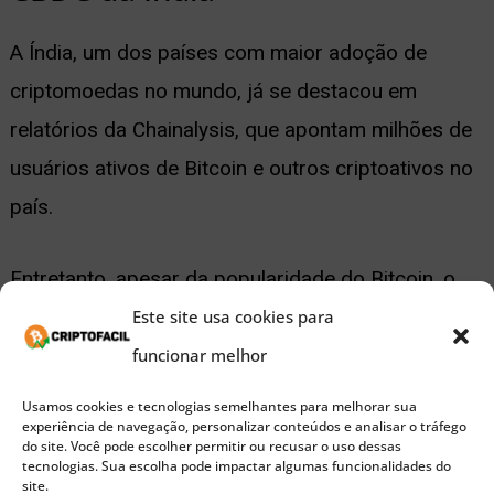
A Índia, um dos países com maior adoção de
criptomoedas no mundo, já se destacou em
relatórios da Chainalysis, que apontam milhões de
usuários ativos de Bitcoin e outros criptoativos no
país.
Entretanto, apesar da popularidade do Bitcoin, o
governo indiano se mantém firme em seu plano de
Este site usa cookies para
expandir o uso da rupia digital, sua própria moeda
funcionar melhor
digital emitida pelo Banco de Reserva da Índia
Usamos cookies e tecnologias semelhantes para melhorar sua
experiência de navegação, personalizar conteúdos e analisar o tráfego
(RBI). O lançamento da rupia digital aconteceu em
do site. Você pode escolher permitir ou recusar o uso dessas
tecnologias. Sua escolha pode impactar algumas funcionalidades do
2022. Desde então, o projeto já conta com mais de
site.