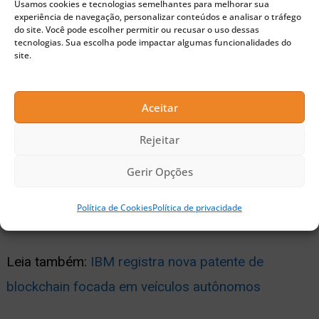
Usamos cookies e tecnologias semelhantes para melhorar sua
suas habilidades para o bem”,
experiência de navegação, personalizar conteúdos e analisar o tráfego
do site. Você pode escolher permitir ou recusar o uso dessas
explicou.
tecnologias. Sua escolha pode impactar algumas funcionalidades do
site.
Aceitar
Leia também:
IBM usa Blockchain para negociar
Rejeitar
petróleo
Gerir Opções
Leia também:
Ibope revela que os brasileiros
Política de Cookies
Política de privacidade
optam cada vez mais por pagamentos digitais
Leia também:
IBM registra nova patente de
blockchain focada em veículos autônomos