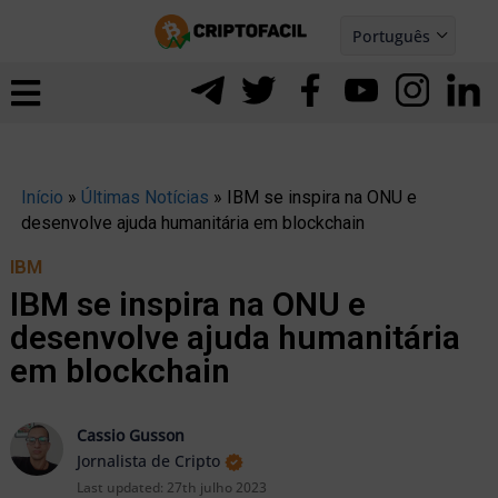
Ir
Português
para
Español
ernar
o
nu
conteúdo
Início
»
Últimas Notícias
»
IBM se inspira na ONU e
desenvolve ajuda humanitária em blockchain
IBM
IBM se inspira na ONU e
desenvolve ajuda humanitária
em blockchain
Cassio Gusson
Jornalista de Cripto
ernar
Last updated:
27th julho 2023