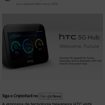
nu
Last updated:
08th março 2020
ernar
nu
Siga o CriptoFacil no
A empresa de tecnologia taiwanesa HTC está