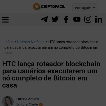
Ir
Português
para
Español
ernar
o
nu
conteúdo
Início
»
Últimas Notícias
»
HTC lança roteador blockchain
para usuários executarem um nó completo de Bitcoin em
casa
HTC lança roteador blockchain
para usuários executarem um
nó completo de Bitcoin em
casa
ernar
Lorena Amaro
Editora Chefe