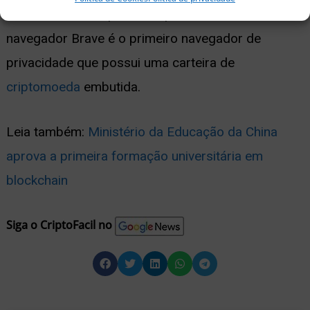
também serão suportados pelo roteador. O
navegador Brave é o primeiro navegador de
privacidade que possui uma carteira de
criptomoeda
embutida.
Leia também:
Ministério da Educação da China
aprova a primeira formação universitária em
blockchain
Siga o CriptoFacil no