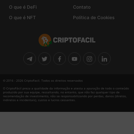
O que é DeFi
Contato
O que é NFT
Política de Cookies
© 2016 - 2026 CriptoFacil. Todos os direitos reservados
O CriptoFácil preza a qualidade da informação e atesta a apuração de todo o conteúdo
produzido por sua equipe, ressaltando, no entanto, que não faz qualquer tipo de
recomendação de investimento, não se responsabilizando por perdas, danos (diretos,
indiretos e incidentais), custos e lucros cessantes.