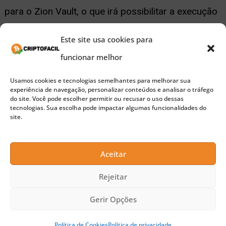
para o Zion Vault, o que irá possibilitar a execução
de um nó completo do
Bitcoin
. O dispositivo
Este site usa cookies para
também permite visualizar seus tokens BTC, ETH,
funcionar melhor
BNB, LTC, XLM e outros tokens ERC-20 e ERC-721
Usamos cookies e tecnologias semelhantes para melhorar sua
populares.
experiência de navegação, personalizar conteúdos e analisar o tráfego
do site. Você pode escolher permitir ou recusar o uso dessas
tecnologias. Sua escolha pode impactar algumas funcionalidades do
site.
🚀 Buscando a próxima moeda 100x?
Confira nossas sugestões de Pre-Sales para investir
Aceitar
agora
Rejeitar
Aplicativos de privacidade comumente usados por
Gerir Opções
empresas cripto, incluindo o serviço de e-mail
ProtonMail, o navegador Brave e a VPN anônima,
Política de Cookies
Política de privacidade