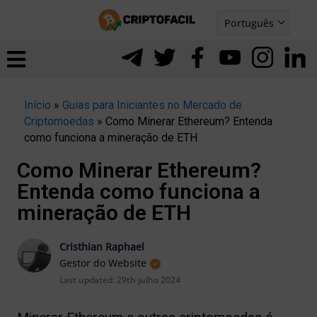
Ir
Português
para
Español
ernar
o
nu
conteúdo
Início
»
Guias para Iniciantes no Mercado de
Criptomoedas
»
Como Minerar Ethereum? Entenda
como funciona a mineração de ETH
Como Minerar Ethereum?
Entenda como funciona a
mineração de ETH
Cristhian Raphael
Gestor do Website
Last updated:
29th julho 2024
ernar