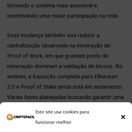
tornando o sistema mais acessível e
incentivando uma maior participação na rede.
Essa mudança também visa reduzir a
centralização observada na mineração de
Proof of Work, em que grandes pools de
mineração dominam a validação de blocos. No
entanto, a transição completa para Ethereum
2.0 e Proof of Stake ainda está em andamento.
Várias fases planejadas buscarão garantir uma
migração suave e segura.
Este site usa cookies para
funcionar melhor
Proof of Work (PoW):