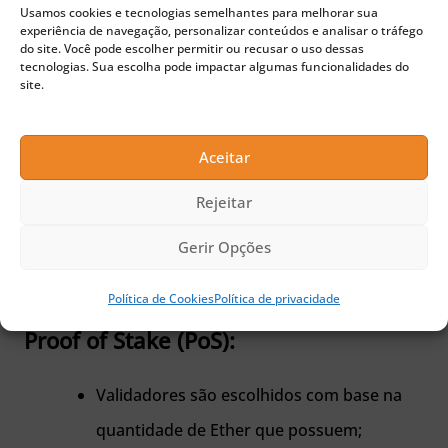
Usamos cookies e tecnologias semelhantes para melhorar sua
experiência de navegação, personalizar conteúdos e analisar o tráfego
Mineradores competem para resolver
do site. Você pode escolher permitir ou recusar o uso dessas
tecnologias. Sua escolha pode impactar algumas funcionalidades do
problemas matemáticos;
site.
Requer hardware especializado (GPUs) e
consome muita energia;
Aceitar
Alta recompensa para os mineradores por
Rejeitar
novos blocos e taxas de transação;
Problemas ambientais devido ao alto
Gerir Opções
consumo de energia.
Política de Cookies
Política de privacidade
Proof of Stake (PoS):
Validadores são escolhidos com base na
quantidade de Ether que possuem;