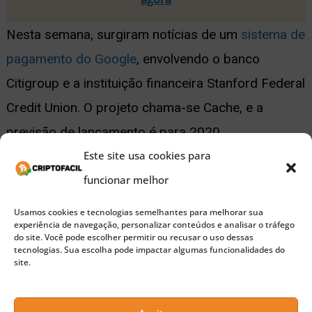
Nesta semana, surgiram notícias de um
sistema de
pagamento do Google
, envolvendo o banco
Citigroup e a instituição financeira Stanford Federal
Credit Union. O projeto chama-se Cache, e a
previsão de lançamento é para 2020.
Este site usa cookies para
De acordo com Caesar Sengupta, diretor geral e
funcionar melhor
vice-presidente da área de pagamentos do Google,
Usamos cookies e tecnologias semelhantes para melhorar sua
a gigante do ramo tecnológico quer agregar valor
experiência de navegação, personalizar conteúdos e analisar o tráfego
do site. Você pode escolher permitir ou recusar o uso dessas
a consumidores, bancos e vendedores – incluindo
tecnologias. Sua escolha pode impactar algumas funcionalidades do
site.
talvez programas de fidelidade, por exemplo.