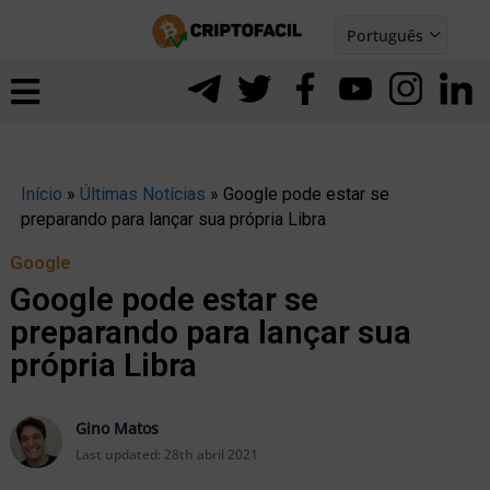
Ir
Português
para
Español
ernar
o
nu
conteúdo
Início
»
Últimas Notícias
»
Google pode estar se
preparando para lançar sua própria Libra
Google
Google pode estar se
preparando para lançar sua
própria Libra
Gino Matos
ernar
Last updated:
28th abril 2021