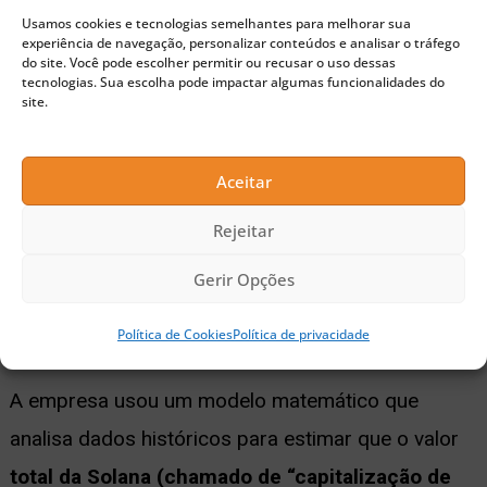
mercado
, mas a gestora acredita que sua
Usamos cookies e tecnologias semelhantes para melhorar sua
participação
subirá para 22% até o próximo ano
,
experiência de navegação, personalizar conteúdos e analisar o tráfego
do site. Você pode escolher permitir ou recusar o uso dessas
graças ao aumento no número de
tecnologias. Sua escolha pode impactar algumas funcionalidades do
site.
desenvolvedores, transações e usuários ativos.
Aceitar
🚀 Buscando a próxima moeda 100x?
Rejeitar
Confira nossas sugestões de Pre-Sales para investir
Gerir Opções
agora
Impactos direto na SOL
Política de Cookies
Política de privacidade
A empresa usou um modelo matemático que
analisa dados históricos para estimar que o valor
total da Solana (chamado de “capitalização de