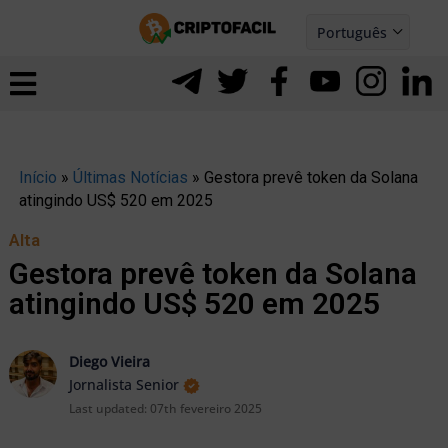
Ir
Português
para
Español
ernar
o
nu
conteúdo
Início
»
Últimas Notícias
»
Gestora prevê token da Solana
atingindo US$ 520 em 2025
Alta
Gestora prevê token da Solana
atingindo US$ 520 em 2025
Diego Vieira
Jornalista Senior
Last updated:
07th fevereiro 2025
ernar