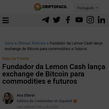
Ir
Português
para
Español
ernar
o
nu
conteúdo
Início
»
Últimas Notícias
»
Fundador da Lemon Cash lança
exchange de Bitcoin para commodities e futuros
Saiu na frente
Fundador da Lemon Cash lança
exchange de Bitcoin para
commodities e futuros
Ana Eiterer
Editora de Contenidos en Español
ernar
Last updated:
25th julho 2024