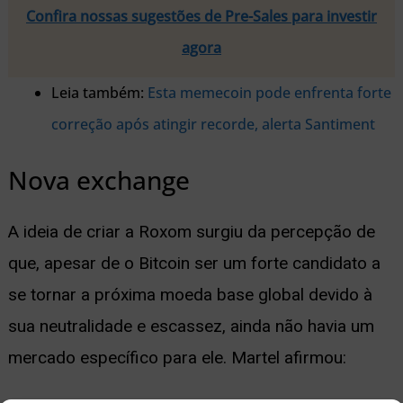
Confira nossas sugestões de Pre-Sales para investir
agora
Leia também:
Esta memecoin pode enfrenta forte
correção após atingir recorde, alerta Santiment
Nova exchange
A ideia de criar a Roxom surgiu da percepção de
que, apesar de o Bitcoin ser um forte candidato a
se tornar a próxima moeda base global devido à
sua neutralidade e escassez, ainda não havia um
mercado específico para ele. Martel afirmou: