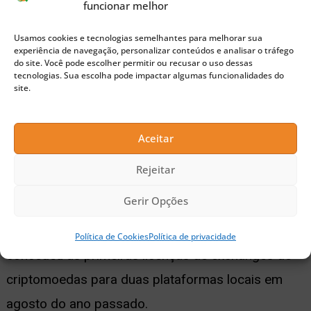
funcionar melhor
de criptomoedas registradas na zona econômica
Usamos cookies e tecnologias semelhantes para melhorar sua
especial também devem investir localmente pelo
experiência de navegação, personalizar conteúdos e analisar o tráfego
menos US$1 milhão em dois anos, e ter um back
do site. Você pode escolher permitir ou recusar o uso dessas
tecnologias. Sua escolha pode impactar algumas funcionalidades do
office nas Filipinas, segundo o relatório.
site.
Publicidade
Aceitar
Conforme relatado anteriormente pela
CoinDesk
, a
Rejeitar
Filipinas divulgou uma diretriz para as exchanges
Gerir Opções
de bitcoin no início de 2017, mas receberam pouco
interesse desde então. O banco central do país
Política de Cookies
Política de privacidade
concedeu as primeiras licenças de exchanges de
criptomoedas para duas plataformas locais em
agosto do ano passado.