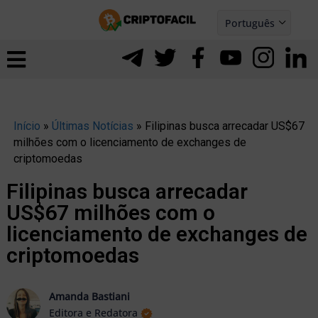
Ir
Português
para
Español
ernar
o
nu
conteúdo
Início
»
Últimas Notícias
»
Filipinas busca arrecadar US$67
milhões com o licenciamento de exchanges de
criptomoedas
Filipinas busca arrecadar
US$67 milhões com o
licenciamento de exchanges de
criptomoedas
ernar
Amanda Bastiani
Editora e Redatora