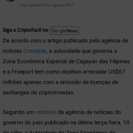
nu
Last updated:
01st agosto 2023
Siga o CriptoFacil no
De acordo com o artigo publicado pela agência de
ernar
notícias
Coindesk
, a autoridade que governa a
nu
Zona Econômica Especial de Cagayan das Filipinas
e a Freeport tem como objetivo arrecadar US$67
milhões apenas com a emissão de licenças de
exchanges de criptomoedas.
Segundo um
relatório
da agência de notícias do
governo do país publicado na última terça-feira, 10
de julho, a Autoridade da Zona Econômica de