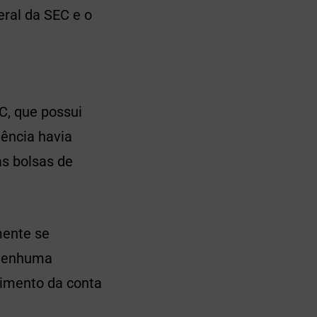
eral da SEC e o
C, que possui
ência havia
as bolsas de
mente se
 nenhuma
timento da conta