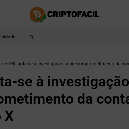
Pesquisar
nidade
as
»
FBI junta-se à investigação sobre comprometimento da co
nta-se à investigaçã
metimento da cont
 X