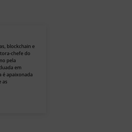
as, blockchain e
tora-chefe do
mo pela
raduada em
a é apaixonada
e as