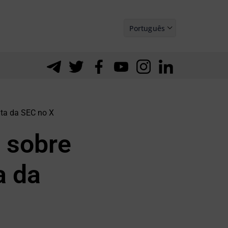
Português
Español
nta da SEC no X
o sobre
a da