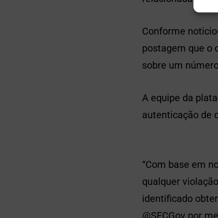
Conforme noticio
postagem que o c
sobre um número 
A equipe da plat
autenticação de 
“Com base em nos
qualquer violação
identificado obt
@SECGov por meio