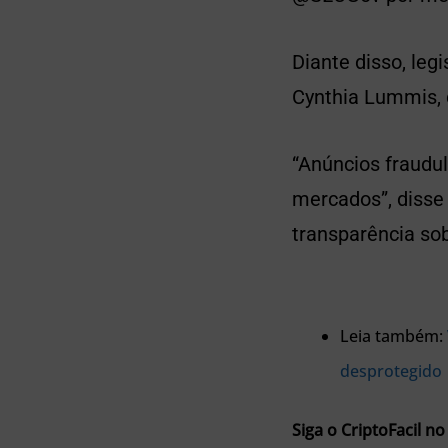
Diante disso, leg
Cynthia Lummis,
“Anúncios fraudu
mercados”, disse
transparência so
Leia também:
desprotegido
Siga o CriptoFacil no