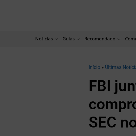
Ir
para
o
conteúdo
Notícias
Guias
Recomendado
Comu
Início
»
Últimas Notíci
FBI ju
compro
SEC no