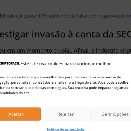
Bitcoin cai quase 10% após notícia falsa sobre aprovação d
vestigar invasão à conta da SE
eu em um momento crucial. Afinal, a indústria cri
ecisão da agência sobre a possível aprovação de E
Este site usa cookies para funcionar melhor
s cookies e tecnologias semelhantes para melhorar sua experiência de
ação, personalizar conteúdos e analisar o tráfego do site. Você pode escolher
🚀 Buscando a próxima moeda 100x?
tir ou recusar o uso dessas tecnologias. Sua escolha pode impactar algumas
onalidades do site.
Confira nossas sugestões de Pre-Sales para investir agora
EC afirmou que a agência fornecerá atualizações 
Aceitar
Rejeitar
Gerir Opções
disso, destacou que divulgaria qualquer ação da 
Política de privacidade
idos de ETFs em seu site e, posteriormente, no Fed