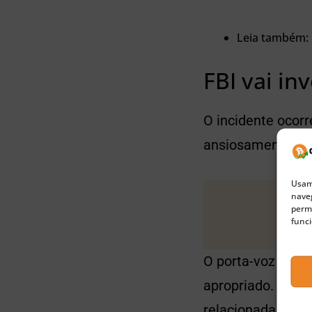
Leia também:
FBI vai in
O incidente ocorr
ansiosamente a d
Usamo
naveg
permi
funci
O porta-voz da S
apropriado. Além 
relacionada a ped