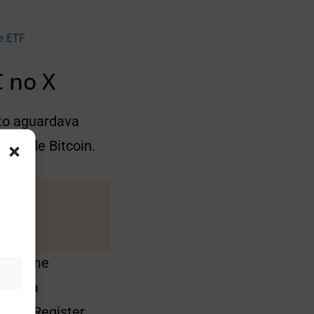
e ETF
C no X
pto aguardava
TFs de Bitcoin.
conforme
agência
eral Register.