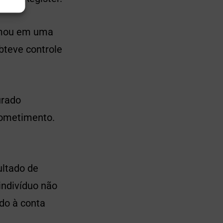
irmou em uma
teve controle
urado
rometimento.
ultado de
indivíduo não
do à conta