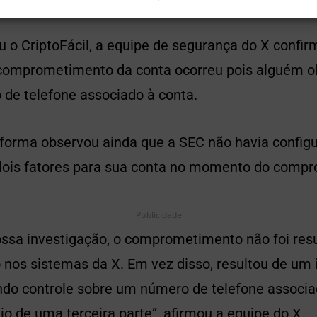
u o CriptoFácil, a equipe de segurança do X conf
omprometimento da conta ocorreu pois alguém ob
de telefone associado à conta.
aforma observou ainda que a SEC não havia config
dois fatores para sua conta no momento do comp
Publicidade
sa investigação, o comprometimento não foi res
 nos sistemas da X. Em vez disso, resultou de um 
endo controle sobre um número de telefone associa
 de uma terceira parte”, afirmou a equipe do X.