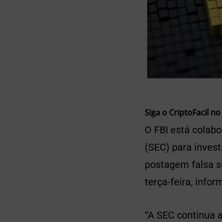
Siga o CriptoFacil no
O FBI está colab
(SEC) para inves
postagem falsa s
terça-feira, info
“A SEC continua 