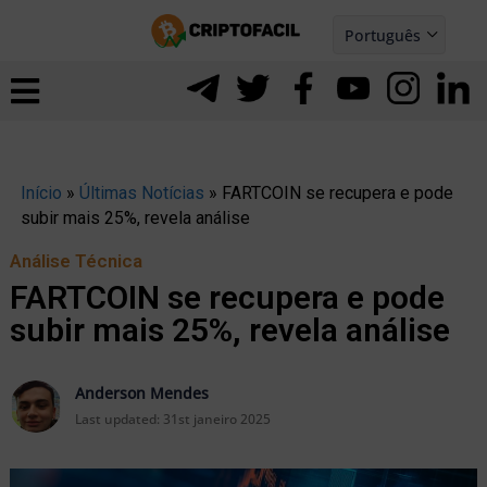
Ir
Português
para
Español
ernar
o
nu
conteúdo
Início
»
Últimas Notícias
»
FARTCOIN se recupera e pode
subir mais 25%, revela análise
Análise Técnica
FARTCOIN se recupera e pode
subir mais 25%, revela análise
Anderson Mendes
Last updated:
31st janeiro 2025
ernar