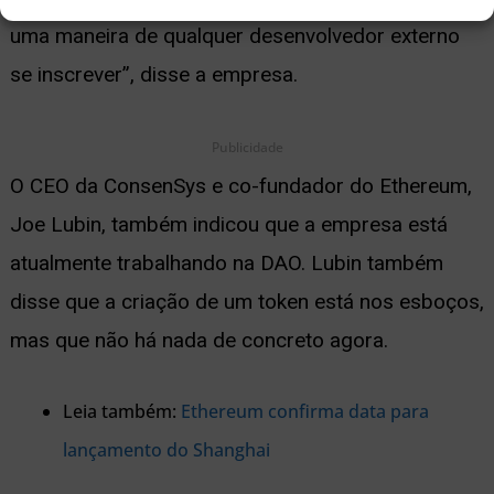
uma maneira de qualquer desenvolvedor externo
se inscrever”, disse a empresa.
Publicidade
O CEO da ConsenSys e co-fundador do Ethereum,
Joe Lubin, também indicou que a empresa está
atualmente trabalhando na DAO. Lubin também
disse que a criação de um token está nos esboços,
mas que não há nada de concreto agora.
Leia também:
Ethereum confirma data para
lançamento do Shanghai