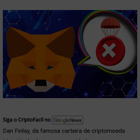
nu
ernar
nu
Siga o CriptoFacil no
Dan Finlay, da famosa carteira de criptomoeda