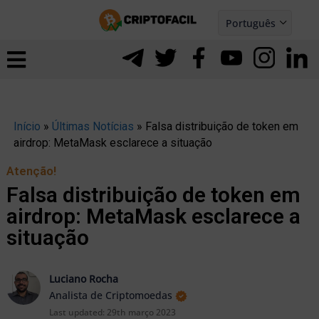
Ir
Português
para
Español
ernar
o
nu
conteúdo
Início
»
Últimas Notícias
»
Falsa distribuição de token em
airdrop: MetaMask esclarece a situação
Atenção!
Falsa distribuição de token em
airdrop: MetaMask esclarece a
situação
Luciano Rocha
Analista de Criptomoedas
ernar
Last updated:
29th março 2023