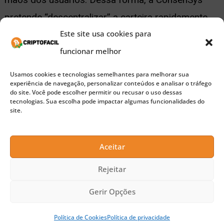
pretende “descentralizar” a carteira rapidamente.
Este site usa cookies para
Só que este anúncio levou a vários rumores de um
funcionar melhor
token, algo que a empresa não anunciou por
enquanto.
Usamos cookies e tecnologias semelhantes para melhorar sua
experiência de navegação, personalizar conteúdos e analisar o tráfego
do site. Você pode escolher permitir ou recusar o uso dessas
tecnologias. Sua escolha pode impactar algumas funcionalidades do
Alex Jupiter, gerente sênior de produtos da
site.
MetaMask, disse que a carteira não enxerga a
necessidade de lançar um token no momento.
Aceitar
Rejeitar
“Na MetaMask, só fazemos coisas se vemos um
caso de uso. No momento, não parece ser um
Gerir Opções
caso de uso em que estamos experimentando
Política de Cookies
Política de privacidade
formas de tokens com nosso MetaMask, que é