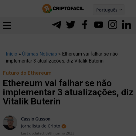
Ir
Português
para
Español
ernar
o
nu
conteúdo
Início
»
Últimas Notícias
»
Ethereum vai falhar se não
implementar 3 atualizações, diz Vitalik Buterin
Futuro do Ethereum
Ethereum vai falhar se não
implementar 3 atualizações, diz
Vitalik Buterin
Cassio Gusson
Jornalista de Cripto
ernar
Last updated:
09th junho 2023