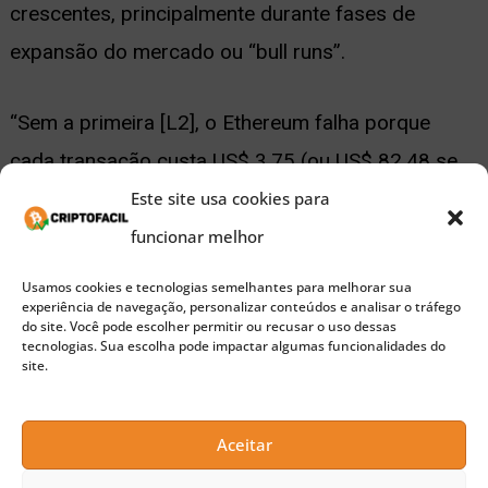
crescentes, principalmente durante fases de
expansão do mercado ou “bull runs”.
“Sem a primeira [L2], o Ethereum falha porque
cada transação custa US$ 3,75 (ou US$ 82,48 se
tivermos outra bull run) e todos os produtos
Este site usa cookies para
voltados para o mercado de massa
funcionar melhor
inevitavelmente esquecem a blockchain e adotam
Usamos cookies e tecnologias semelhantes para melhorar sua
experiência de navegação, personalizar conteúdos e analisar o tráfego
soluções de trabalho centralizadas para tudo”,
do site. Você pode escolher permitir ou recusar o uso dessas
tecnologias. Sua escolha pode impactar algumas funcionalidades do
afirmou Buterin.
site.
Em seu blog, Buterin também destacou a
Aceitar
importância da segurança da carteira. Ele