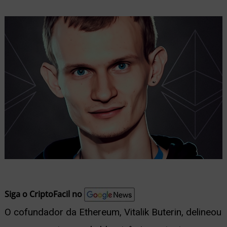
nu
ernar
nu
Siga o CriptoFacil no
O cofundador da Ethereum, Vitalik Buterin, delineou