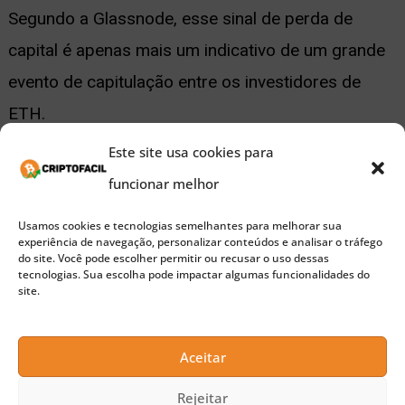
Segundo a Glassnode, esse sinal de perda de
capital é apenas mais um indicativo de um grande
evento de capitulação entre os investidores de
ETH.
Este site usa cookies para
A Glassnode aponta que nos últimos dias, outros
funcionar melhor
sinais também foram observados, como a
Usamos cookies e tecnologias semelhantes para melhorar sua
“anomalia histórica” no pico dos usuários ativos
experiência de navegação, personalizar conteúdos e analisar o tráfego
do site. Você pode escolher permitir ou recusar o uso dessas
diário, que atingiu a marca de mais de um milhão
tecnologias. Sua escolha pode impactar algumas funcionalidades do
site.
em um único dia, um recorde em oito anos.
Dados adicionais da Glassnode também apontam
Aceitar
que o Ethereum está atingindo mínimas mensais
Rejeitar