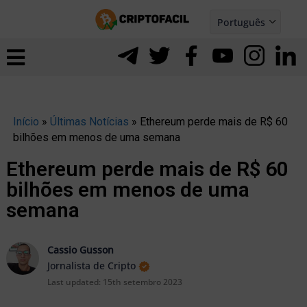
Ir
Português
para
Español
ernar
o
nu
conteúdo
Início
»
Últimas Notícias
»
Ethereum perde mais de R$ 60
bilhões em menos de uma semana
Ethereum perde mais de R$ 60
bilhões em menos de uma
semana
Cassio Gusson
Jornalista de Cripto
Last updated:
15th setembro 2023
ernar