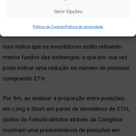
no número de endereços que recebem ETH de
Gerir Opções
exchanges centralizadas.
Política de Cookies
Política de privacidade
Publicidade
Isso indica que os investidores estão retirando
menos fundos das exchanges, o que por sua vez
pode indicar uma redução no número de pessoas
comprando ETH.
Por fim, ao analisar a proporção entre posições
em Long e Short em pares de derivativos de ETH,
dados da Finbold obtidos através da Coinglass
mostram uma predominância de posições em