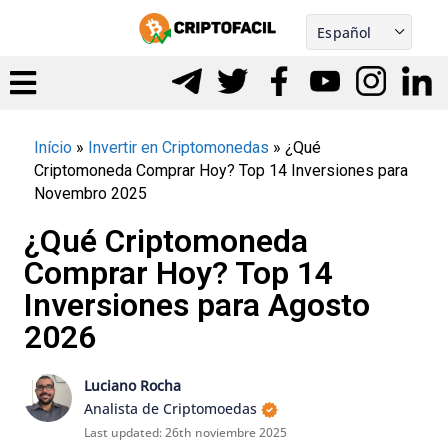
Skip
Español
to
Português
nu
content
gle
Início
»
Invertir en Criptomonedas
»
¿Qué
Criptomoneda Comprar Hoy? Top 14 Inversiones para
Novembro 2025
¿Qué Criptomoneda
Comprar Hoy? Top 14
Inversiones para Agosto
2026
Luciano Rocha
Analista de Criptomoedas
Last updated:
26th noviembre 2025