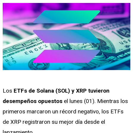
nu
gle
Los
ETFs de Solana (SOL) y XRP tuvieron
nu
desempeños opuestos
el lunes (01). Mientras los
gle
primeros marcaron un récord negativo, los ETFs
de XRP registraron su mejor día desde el
lanzamiento.