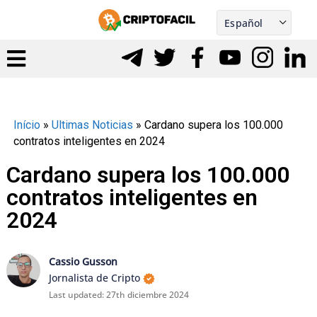
Skip
Español
to
Português
nu
content
gle
Início
»
Ultimas Noticias
»
Cardano supera los 100.000
contratos inteligentes en 2024
Cardano supera los 100.000
contratos inteligentes en
2024
Cassio Gusson
Jornalista de Cripto
Last updated:
27th diciembre 2024