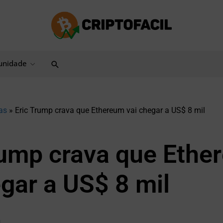
Pesquisar
nidade
as
»
Eric Trump crava que Ethereum vai chegar a US$ 8 mil
rump crava que Ethe
egar a US$ 8 mil
n