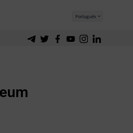
Português
Español
reum