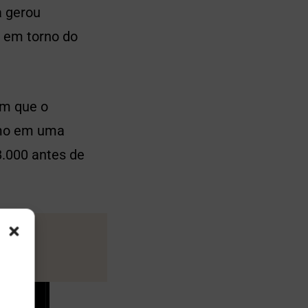
a gerou
o em torno do
am que o
smo em uma
8.000 antes de