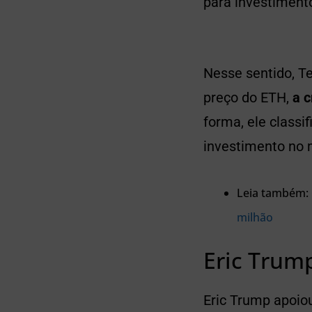
para investiment
Nesse sentido, T
preço do ETH,
a 
forma, ele class
investimento no 
Leia também:
milhão
Eric Trum
Eric Trump apoiou