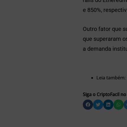
ralis do Ethereu
e 850%, respecti
Outro fator que s
que superaram os 
a demanda institu
Leia também:
Siga o CriptoFacil no