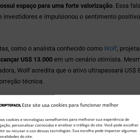
ossui espaço para uma forte valorização
. Essa fal
e investidores e impulsionou o sentimento positiv
stas, como o analista conhecido como
Wolf
, projet
lcançar US$ 13.000
em um cenário otimista. Me
dora, Wolf acredita que o ativo ultrapassará US$ 
orreção técnica.
Este site usa cookies para funcionar melhor
🚀 Buscando a próxima moeda 100x?
Confira nossas sugestões de Pre-Sales para investir agora
s cookies e tecnologias semelhantes para melhorar sua experiência de
ação, personalizar conteúdos e analisar o tráfego do site. Você pode escolher
tir ou recusar o uso dessas tecnologias. Sua escolha pode impactar algumas
onalidades do site.