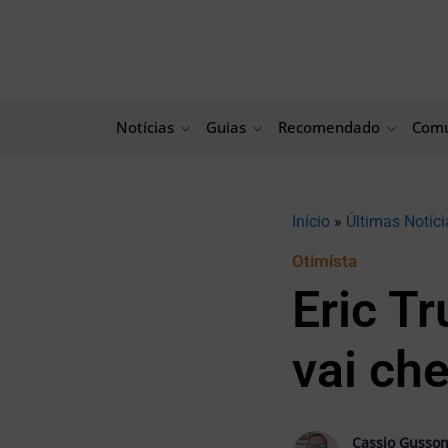
Ir
para
o
conteúdo
Notícias
Guias
Recomendado
Comu
Início
»
Últimas Notíci
Otimista
Eric T
vai ch
Cassio Gusso