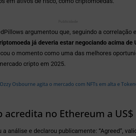
os em ativos de risco, como criptomoedas.
Publicidade
edPillows argumentou que, seguindo a correlação 
criptomoeda já deveria estar negociando acima de
ificou o momento como uma das melhores oportun
mercado cripto em 2025.
Ozzy Osbourne agita o mercado com NFTs em alta e Token
p acredita no Ethereum a US$ 
 a análise e declarou publicamente: “Agreed”, val