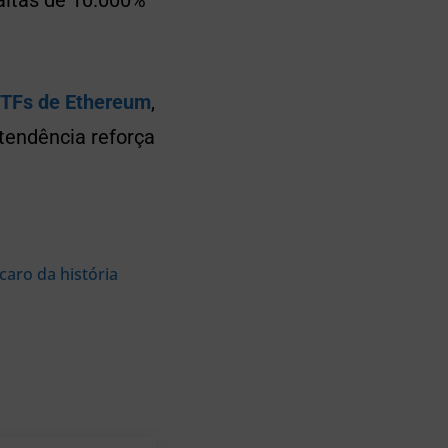
altas de 10.000%
TFs de Ethereum
,
tendência reforça
aro da história