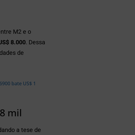
entre M2 e o
 US$ 8.000
. Dessa
idades de
6900 bate US$ 1
8 mil
idando a tese de