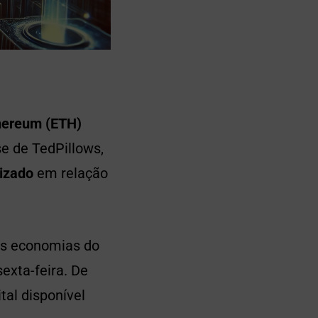
hereum (ETH)
e de TedPillows,
izado
em relação
es economias do
exta-feira. De
tal disponível