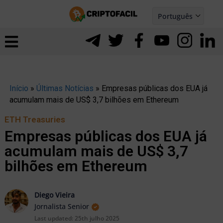
Ir
Português
para
Español
ernar
o
nu
conteúdo
Início
»
Últimas Notícias
»
Empresas públicas dos EUA já
acumulam mais de US$ 3,7 bilhões em Ethereum
ETH Treasuries
Empresas públicas dos EUA já
acumulam mais de US$ 3,7
bilhões em Ethereum
Diego Vieira
Jornalista Senior
ernar
Last updated:
25th julho 2025