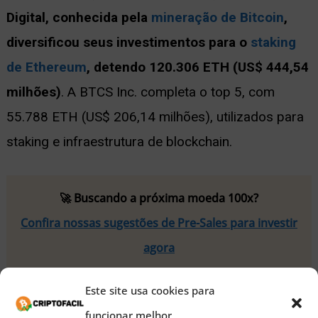
Digital, conhecida pela
mineração de Bitcoin
,
diversificou seus investimentos para o
staking
de Ethereum
, detendo 120.306 ETH (US$ 444,54
milhões)
. A BTCS Inc. completa o top 5, com
55.788 ETH (US$ 206,14 milhões), utilizados para
staking e infraestrutura de blockchain.
🚀 Buscando a próxima moeda 100x?
Confira nossas sugestões de Pre-Sales para investir
agora
Leia também:
Flare na liderança do mercado:
Este site usa cookies para
preço pode ir a US$ 0,03?
funcionar melhor