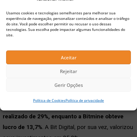
Lucro Líquido by Ethereum
Usamos cookies e tecnologias semelhantes para melhorar sua
experiência de navegação, personalizar conteúdos e analisar o tráfego
do site. Você pode escolher permitir ou recusar o uso dessas
tecnologias. Sua escolha pode impactar algumas funcionalidades do
O
relatório
também destaca a volatilidade do preço
site.
do ETH, que atingiu US$ 4.100 em dezembro de
2024, caiu para US$ 1.383 em abril de 2025 e se
Aceitar
recuperou para US$ 3.700 em julho. Essa
Rejeitar
oscilação impactou diretamente o valor dos ativos
Gerir Opções
das empresas.
Política de Cookies
Política de privacidade
Por exemplo, a
Sharplink registrou um ganho não
realizado de 29%, enquanto a Bitmine obteve
lucro de 13,7%
. A Bit Digital, por sua vez, valorizou