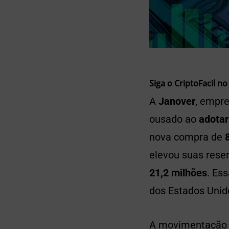
Siga o CriptoFacil no
A
Janover
, empre
ousado ao
adotar
nova compra de
elevou suas rese
21,2 milhões
. Es
dos Estados Unid
A movimentação 