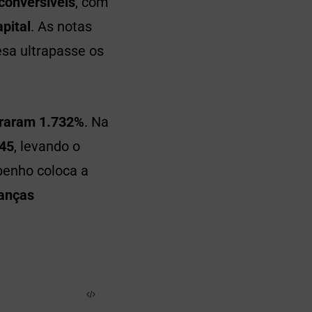
conversíveis
, com
pital
. As notas
sa ultrapasse os
araram 1.732%
. Na
,45
, levando o
penho coloca a
nanças