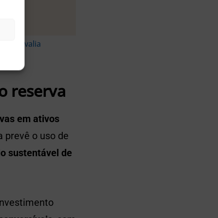
éliuz avalia
o reserva
rvas em ativos
a prevê o uso de
lo sustentável de
investimento