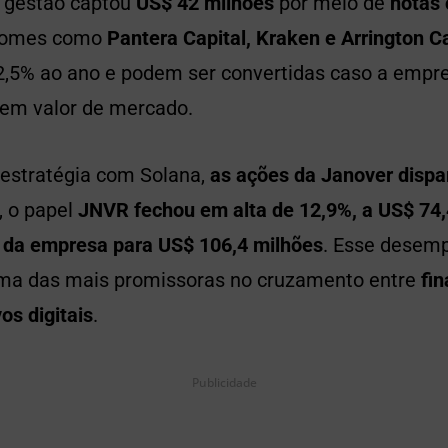
a gestão captou
US$ 42 milhões
por meio de
notas 
 nomes como
Pantera Capital, Kraken e Arrington Ca
2,5% ao ano e podem ser convertidas caso a empre
em valor de mercado.
 estratégia com Solana,
as ações da Janover disp
, o papel
JNVR fechou em alta de 12,9%, a US$ 74
 da empresa para US$ 106,4 milhões
. Esse desem
a das mais promissoras no cruzamento entre
fi
vos digitais
.
Publicidade