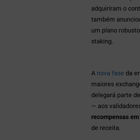
adquiriram o cont
também anuncio
um plano robust
staking.
A
nova fase
da em
maiores exchange
delegará parte d
— aos validadore
recompensas em
de receita.