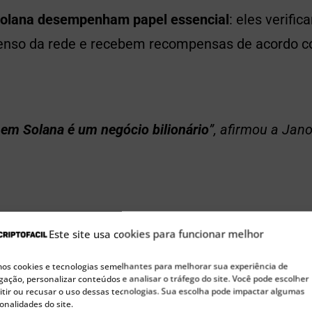
Solana desempenham papel essencial
: eles verifi
enso da rede e recebem recompensas de acordo 
 em Solana é um negócio bilionário
”, afirmou a Jan
 executivos, a expectativa é que esse modelo ajud
Este site usa cookies para funcionar melhor
esa, com
incentivos sólidos e alinhados à rede
.
s cookies e tecnologias semelhantes para melhorar sua experiência de
ação, personalizar conteúdos e analisar o tráfego do site. Você pode escolher
tir ou recusar o uso dessas tecnologias. Sua escolha pode impactar algumas
onalidades do site.