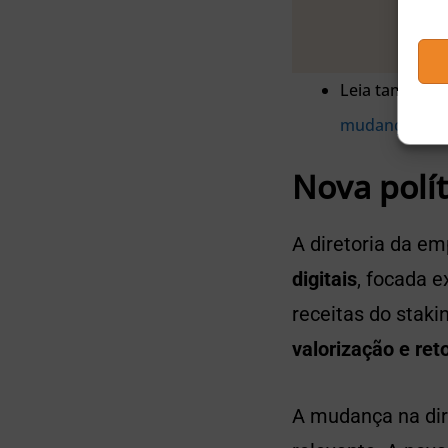
Leia também:
mudança de es
Nova polít
A diretoria da 
digitais
, focada e
receitas do stak
valorização e ret
A mudança na di