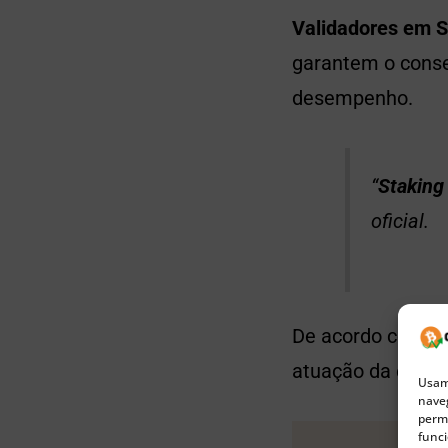
Validadores em 
garantem o cons
desempenho.
“
Staking
oficial.
De acordo com os
atuação da empr
Usamo
naveg
permi
funci