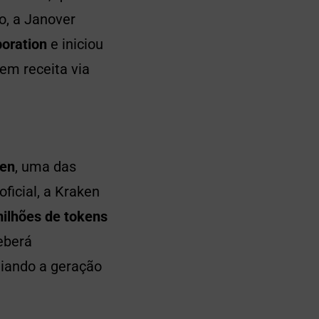
o, a Janover
oration
e iniciou
em receita via
ken
, uma das
icial, a Kraken
milhões de tokens
eberá
liando a geração