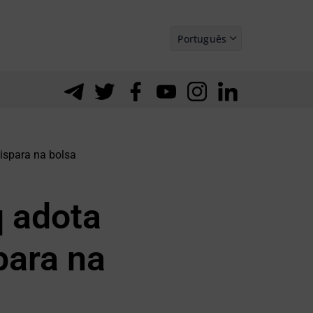
Português
Español
ispara na bolsa
q adota
para na