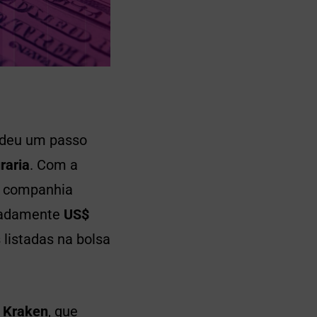
, deu um passo
raria
. Com a
a companhia
madamente
US$
 listadas na bolsa
a Kraken
, que