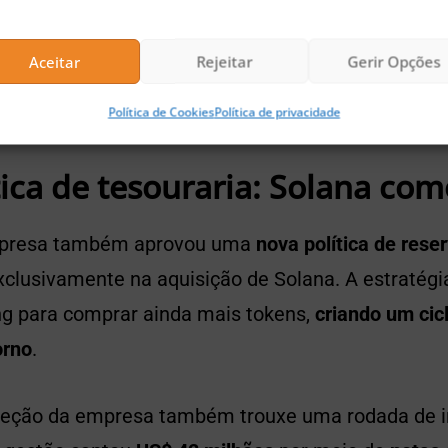
🚀 Buscando a próxima moeda 100x?
Confira nossas sugestões de Pre-Sales para investir agora
Aceitar
Rejeitar
Gerir Opções
Corrida pelo Bitcoin: Semler Scientific amplia exposição e M
Política de Cookies
Política de privacidade
tratégia
ica de tesouraria: Solana com
empresa também aprovou uma
nova política de rese
xclusivamente na aquisição de Solana. A estratégi
ing para comprar ainda mais tokens,
criando um cic
orno
.
reção da empresa também trouxe uma rodada de 