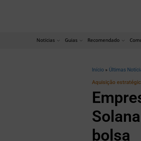
Ir
para
o
conteúdo
Notícias
Guias
Recomendado
Comu
Início
»
Últimas Notíci
Aquisição estratégi
Empres
Solana
bolsa