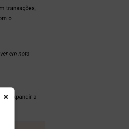
cam transações,
com o
over em nota
e a expandir a