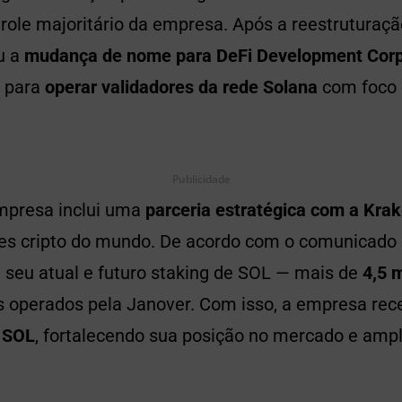
role majoritário da empresa. Após a reestruturaçã
u a
mudança de nome para DeFi Development Corp
o para
operar validadores da rede Solana
com foco 
Publicidade
presa inclui uma
parceria estratégica com a Kra
s cripto do mundo. De acordo com o comunicado of
e seu atual e futuro staking de SOL — mais de
4,5 
s operados pela Janover. Com isso, a empresa rec
 SOL
, fortalecendo sua posição no mercado e amp