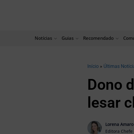
Ir
para
o
conteúdo
Notícias
Guias
Recomendado
Comu
Início
»
Últimas Notíci
Dono d
lesar 
Lorena Amaro
Editora Chefe