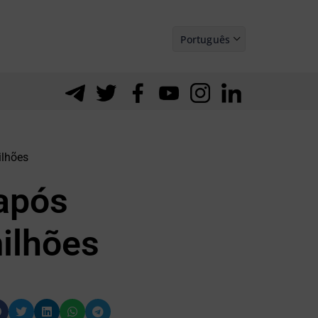
Português
Español
ilhões
 após
milhões