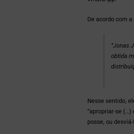
De acordo com a 
“Jonas J
obtida me
distribu
Nesse sentido, el
“apropriar-se (…)
posse, ou desviá-