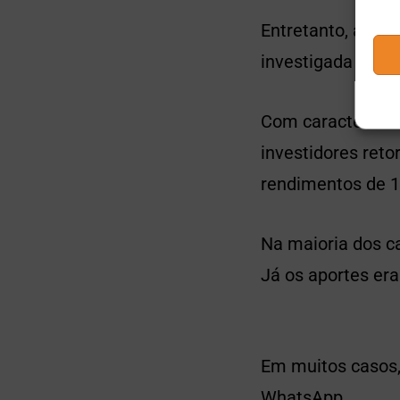
Entretanto, a emp
investigada pela 
Com característi
investidores ret
rendimentos de 1
Na maioria dos c
Já os aportes er
Em muitos casos, 
WhatsApp.