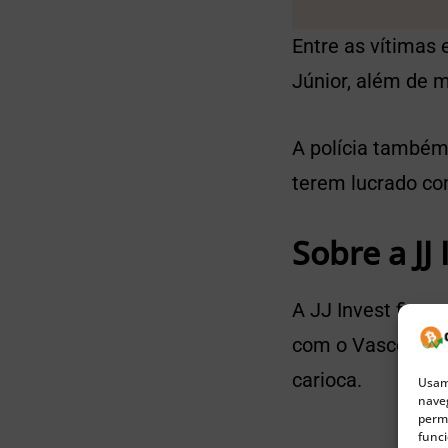
Entre as vítimas 
Júnior, além de 
A polícia também
terem lucrado co
Sobre a JJ 
A JJ Invest ficou
com o Vasco da G
carioca.
Usamo
naveg
permi
funci