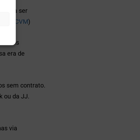
egou a ser
rios (
CVM
)
cia aos
sa era de
os sem contrato.
k ou da JJ.
nas via