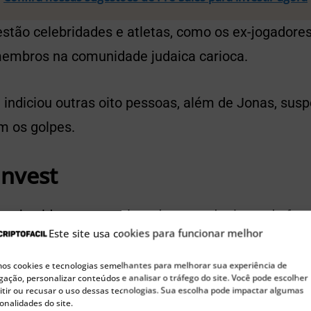
estão celebridades e atletas, como os ex-jogadores
membros na comunidade judaica carioca.
 indiciou outras oito pessoas, além de Jonas, su
m os golpes.
Invest
 conhecida por patrocinar dezenas de times de futeb
Este site usa cookies para funcionar melhor
ama. Por isso, chegou a conquistar o status de m
s cookies e tecnologias semelhantes para melhorar sua experiência de
ação, personalizar conteúdos e analisar o tráfego do site. Você pode escolher
tir ou recusar o uso dessas tecnologias. Sua escolha pode impactar algumas
onalidades do site.
Publicidade