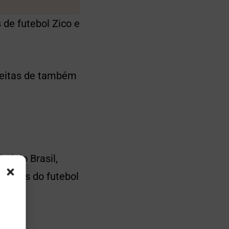
 de futebol Zico e
speitas de também
ol do Brasil,
ecenas do futebol