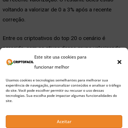
voltando a valorizar de 0 a 3% após a recente
correção.
Entre os criptoativos do top 20 o cenário é
parecido, com os ativos desse grupo valorizando
Este site usa cookies para
poucos pontos percentuais após a recente
funcionar melhor
correção do mercado desta manhã. A única
criptomoeda desta seção que ainda está no
Usamos cookies e tecnologias semelhantes para melhorar sua
experiência de navegação, personalizar conteúdos e analisar o tráfego
vermelho é o Bitcoin SV, que perde mais de 1% no
do site. Você pode escolher permitir ou recusar o uso dessas
tecnologias. Sua escolha pode impactar algumas funcionalidades do
dia.
site.
🚀 Buscando a próxima moeda 100x?
Aceitar