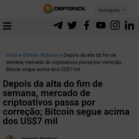
Ir
Português
para
Español
ernar
o
nu
conteúdo
Início
»
Últimas Notícias
»
Depois da alta do fim de
semana, mercado de criptoativos passa por correção;
Bitcoin segue acima dos US$7 mil
Depois da alta do fim de
semana, mercado de
criptoativos passa por
correção; Bitcoin segue acima
dos US$7 mil
ernar
Amanda Bastiani