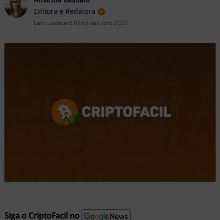
nu
Editora e Redatora
Last updated:
02nd outubro 2023
ernar
nu
Siga o CriptoFacil no