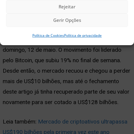
Confira nossas sugestões de Pre-Sales para investir
Rejeitar
agora
Gerir Opções
O valor total do mercado de criptoativos atingiu um
Política de Cookies
Política de privacidade
novo recorde de 2019 de US$224 bilhões, neste
domingo, 12 de maio. O movimento foi liderado
pelo Bitcoin, que subiu 19% no final de semana.
Desde então, o mercado recuou e chegou a perder
mais de US$10 bilhões, mas até o fechamento
deste artigo já tinha recuperado parte de seu valor
novamente para ser cotado a US$128 bilhões.
Leia também:
Mercado de criptoativos ultrapassa
US$190 bilhões pela primeira vez este ano