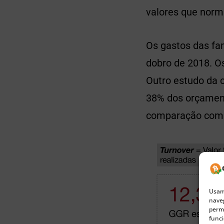
valores que norm
Os gastos das fam
dobro de 2018. O
Outro estudo da 
38% dos orçamen
comparação com 
Usamo
naveg
permi
funci