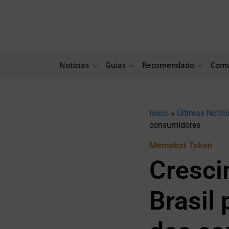
Ir
para
o
conteúdo
Notícias
Guias
Recomendado
Comu
Início
»
Últimas Notíci
consumidores
Memebet Token
Cresci
Brasil