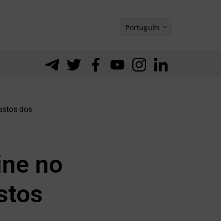
Português
Español
astos dos
ine no
stos