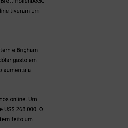
 Brett Hollenbeck.
line tiveram um
tern e Brigham
dólar gasto em
so aumenta a
nos online. Um
e US$ 268.000. O
 tem feito um