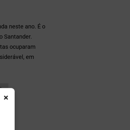
nda neste ano. É o
o Santander.
stas ocuparam
iderável, em