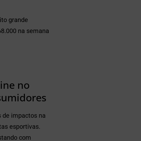
to grande
68.000 na semana
ine no
nsumidores
s de impactos na
as esportivas.
ostando com