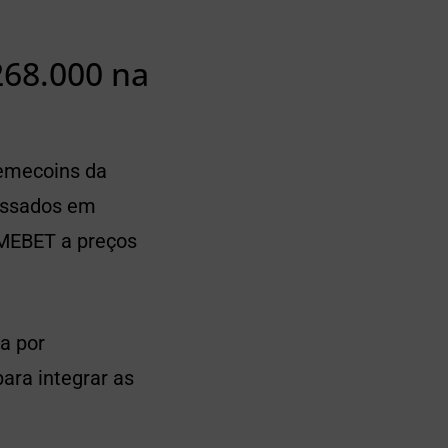
68.000 na
emecoins da
ressados em
EMEBET a preços
a por
ara integrar as