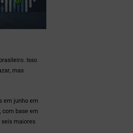
asileiro. Isso
azar, mas
ais em junho em
co, com base em
s seis maiores