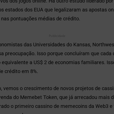
ivos dos jogos online. Há outro estudo liderado por
os estados dos EUA que legalizaram as apostas on
 nas pontuações médias de crédito.
Publicidade
nomistas das Universidades do Kansas, Northwes
sa preocupação. Isso porque concluíram que cada 
o equivalente a US$ 2 de economias familiares. Is
de crédito em 8%.
vemos o crescimento de novos projetos de cassi
venda do Memebet Token, que já arrecadou mais d
erado o primeiro cassino de memecoins da Web3 e