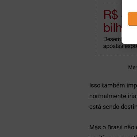
Mer
Isso também impa
normalmente iria 
está sendo desti
Mas o Brasil não 