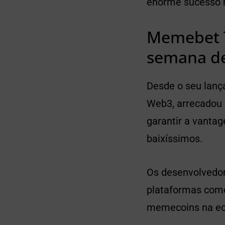
enorme sucesso 
Memebet T
semana d
Desde o seu lanç
Web3, arrecadou 
garantir a vanta
baixíssimos.
Os desenvolvedor
plataformas como
memecoins na e