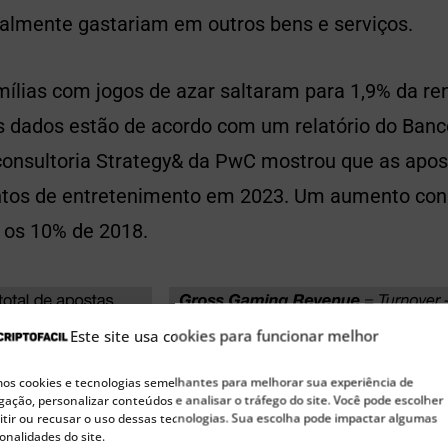
almente gastariam em outros bens e serviços.
ílias com jogos de azar saltaram para 1,9% da re
s dados estão de acordo com um relatório do Banc
consultoria Strategy& da PwC mostrou que as apo
tos de entretenimento em 2023. Um aumento cons
os 10% de 2018.
Este site usa cookies para funcionar melhor
s cookies e tecnologias semelhantes para melhorar sua experiência de
ação, personalizar conteúdos e analisar o tráfego do site. Você pode escolher
tir ou recusar o uso dessas tecnologias. Sua escolha pode impactar algumas
onalidades do site.