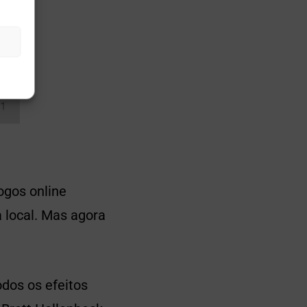
ogos online
a local. Mas agora
dos os efeitos