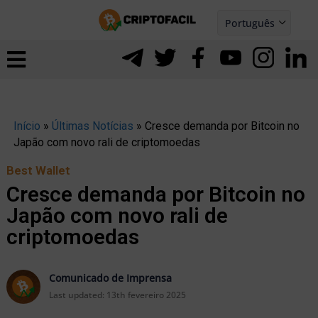
Ir
Português
para
Español
ernar
o
nu
conteúdo
Início
»
Últimas Notícias
»
Cresce demanda por Bitcoin no
Japão com novo rali de criptomoedas
Best Wallet
Cresce demanda por Bitcoin no
Japão com novo rali de
criptomoedas
Comunicado de Imprensa
ernar
Last updated:
13th fevereiro 2025