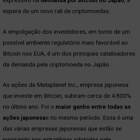
expressivo na
demanda por Bitcoin no Japão
, à
ernar
espera de um novo rali de criptomoedas.
nu
A empolgação dos investidores, em torno de um
possível ambiente regulatório mais favorável ao
Bitcoin nos EUA, é um dos principais catalisadores
da demanda pela criptomoeda no Japão.
As ações da Metaplanet Inc., empresa japonesa
que investe em Bitcoin, subiram cerca de 4.800%
no último ano. Foi o
maior ganho entre todas as
ações japonesa
s no mesmo período. Essa é uma
das várias empresas japonesas que estão se
inspirando nas estratégias adotadas pela