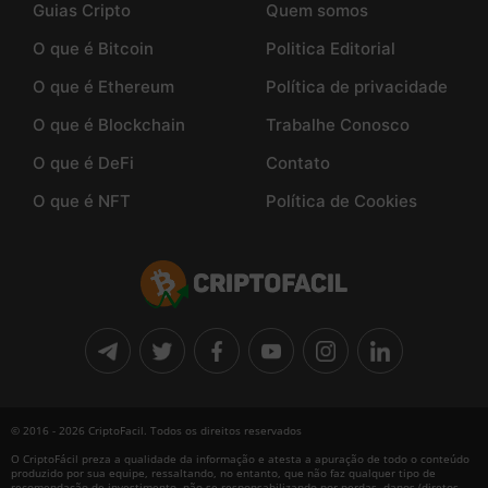
Guias Cripto
Quem somos
O que é Bitcoin
Politica Editorial
O que é Ethereum
Política de privacidade
O que é Blockchain
Trabalhe Conosco
O que é DeFi
Contato
O que é NFT
Política de Cookies
© 2016 - 2026 CriptoFacil. Todos os direitos reservados
O CriptoFácil preza a qualidade da informação e atesta a apuração de todo o conteúdo
produzido por sua equipe, ressaltando, no entanto, que não faz qualquer tipo de
recomendação de investimento, não se responsabilizando por perdas, danos (diretos,