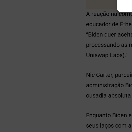
A reação na comu
educador de Ethe
“Biden quer acei
processando as m
Uniswap Labs).”
Nic Carter, parce
administração Bi
ousadia absoluta
Enquanto Biden e
seus laços com a