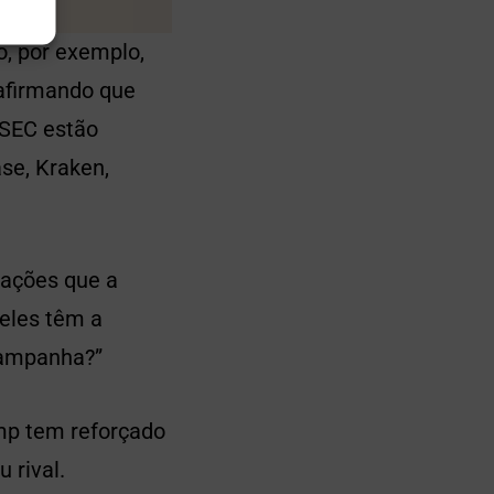
o, por exemplo,
afirmando que
 SEC estão
se, Kraken,
s ações que a
 eles têm a
campanha?”
ump tem reforçado
 rival.