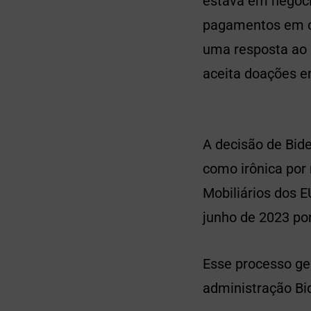
estava em negoci
pagamentos em cr
uma resposta ao a
aceita doações e
A decisão de Bid
como irônica por
Mobiliários dos 
junho de 2023 por
Esse processo ge
administração Bi