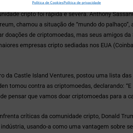
Política de Cookies
Política de privacidade
nidade cripto foi rápida e severa. Anthony Sassan
reum, chamou a situação de “mundo do palhaço”, 
tar doações de criptomoedas, mas seus amigos da
aiores empresas cripto sediadas nos EUA (Coinba
iro da Castle Island Ventures, postou uma lista da
den tomou contra as criptomoedas, declarando: “E
 de pensar que vamos doar criptomoedas para a 
nfrenta críticas da comunidade cripto, Donald Tr
 indústria, usando-a como uma vantagem sobre seu