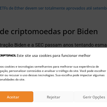
ETFs de Ether devem ser totalmente aprovados até setembr
 de criptomoedas por Biden
stração Biden e a SEC passam anos tentando esma
té mesmo processar a Coinbase… Mas agora, eles 
Este site usa cookies para funcionar melhor
ções de criptoativos por meio da Coinbase?” com
s cookies e tecnologias semelhantes para melhorar sua experiência de
ador da Crypto Capital Venture. Ele acrescentou: 
ação, personalizar conteúdos e analisar o tráfego do site. Você pode escolher
tir ou recusar o uso dessas tecnologias. Sua escolha pode impactar algumas
que os americanos são estúpidos.”
onalidades do site.
Aceitar
Rejeitar
Gerir Opções
🚀 Buscando a próxima moeda 100x?
Confira nossas sugestões de Pre-Sales para investir agora