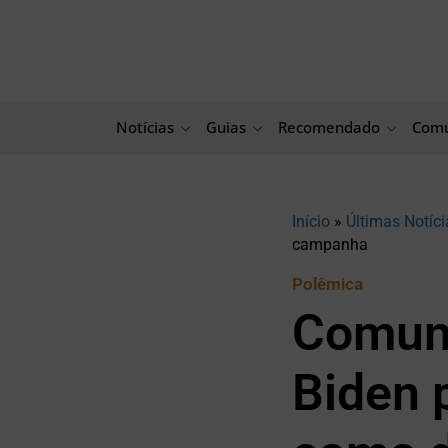
Ir
para
o
conteúdo
Notícias
Guias
Recomendado
Comu
Início
»
Últimas Notíci
campanha
Polêmica
Comuni
Biden 