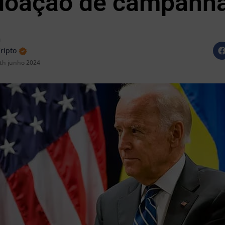
doação de campanh
n
Cripto
th junho 2024