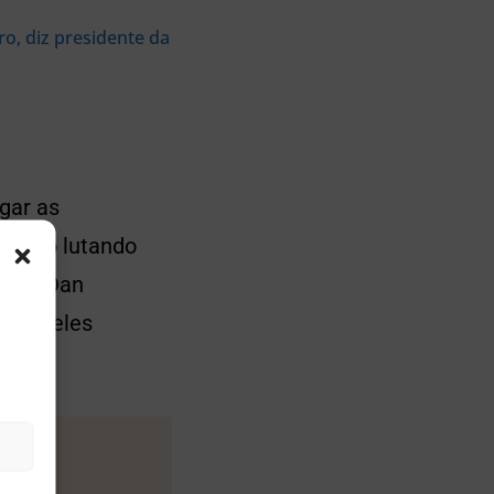
o, diz presidente da
gar as
estão lutando
entou Dan
“Uau, eles