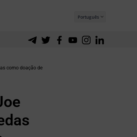
Português
Español
edas como doação de
Joe
oedas