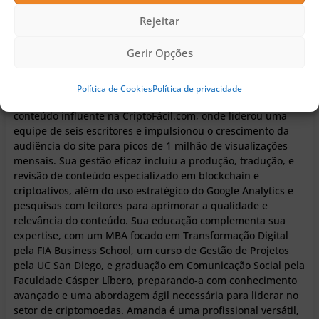
Rejeitar
Amanda Bastiani
Gerir Opções
Política de Cookies
Política de privacidade
Amanda destacou-se como uma editora e produtora de
conteúdo influente na CriptoFácil.com, onde liderou uma
equipe de seis escritores e impulsionou o crescimento da
audiência do site para picos de 1 milhão de visualizações
mensais. Sua gestão eficaz incluiu a produção, tradução, e
revisão de conteúdo especializado em blockchain e
criptoativos, além do uso estratégico do Google Analytics e
pesquisas com leitores para aprimorar a qualidade e
relevância do conteúdo. Sua educação complementa sua
expertise, com um MBA focado em Transformação Digital
pela FIA Business School, um curso de Gestão de Projetos
pela UC San Diego, e graduação em Comunicação Social pela
Faculdade Cásper Líbero, preparando-a com conhecimento
avançado e uma abordagem ágil necessária para liderar no
setor de criptomoedas. Amanda é uma profissional versátil,