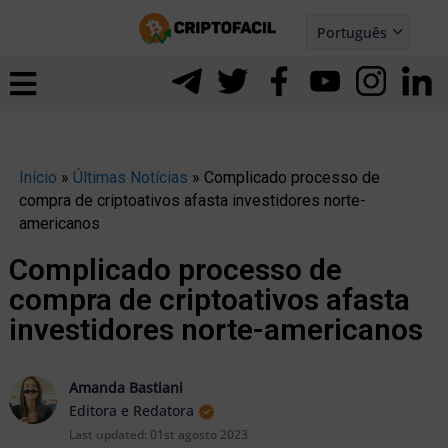
Ir
Português
para
Español
ernar
o
nu
conteúdo
Início
»
Últimas Notícias
»
Complicado processo de
compra de criptoativos afasta investidores norte-
americanos
Complicado processo de
compra de criptoativos afasta
investidores norte-americanos
Amanda Bastiani
Editora e Redatora
ernar
Last updated:
01st agosto 2023