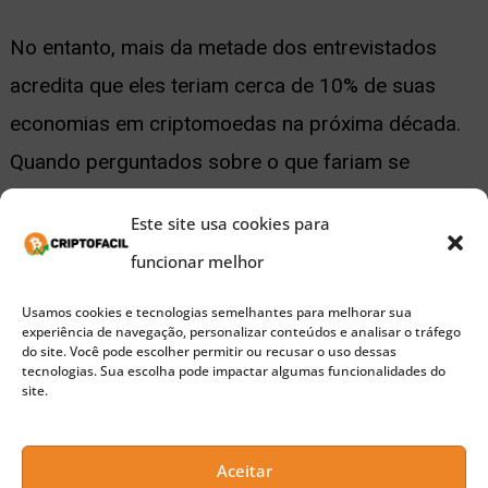
No entanto, mais da metade dos entrevistados
acredita que eles teriam cerca de 10% de suas
economias em criptomoedas na próxima década.
Quando perguntados sobre o que fariam se
recebessem US$10 mil, quase 40% disseram
Este site usa cookies para
prefeririam comprar criptomoedas do que investir
funcionar melhor
em uma casa, 33%, ou um carro – 28%.
Usamos cookies e tecnologias semelhantes para melhorar sua
experiência de navegação, personalizar conteúdos e analisar o tráfego
Siga o CriptoFacil no
do site. Você pode escolher permitir ou recusar o uso dessas
tecnologias. Sua escolha pode impactar algumas funcionalidades do
site.
Aceitar