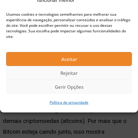
funcionar melhor
Usamos cookies e tecnologias semelhantes para melhorar sua
experiência de navegação, personalizar conteúdos e analisar o tráfego
do site. Você pode escolher permitir ou recusar o uso dessas
tecnologias. Sua escolha pode impactar algumas funcionalidades do
site.
Leia também:
Regulação de stablecoins causa
Aceitar
discórdia entre G7 e G20
Rejeitar
Luan Vieira
Gerir Opções
Pela análise técnica, vemos o
gráfico de
Política de privacidade
dominância do BTC
ganhando força contra as
demais criptomoedas (altcoins). Por mais que o
Bitcoin esteja caindo junto, isso mostra