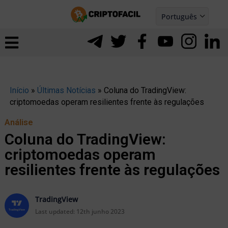
Ir
Português
para
Español
ernar
o
nu
conteúdo
Início
»
Últimas Notícias
»
Coluna do TradingView:
criptomoedas operam resilientes frente às regulações
Análise
Coluna do TradingView:
criptomoedas operam
resilientes frente às regulações
TradingView
ernar
Last updated:
12th junho 2023