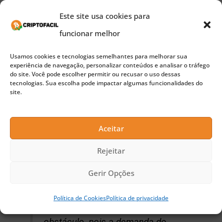
de terceiros como uma autoridade para certificar
Este site usa cookies para
inovações em torno da tecnologia.
funcionar melhor
Usamos cookies e tecnologias semelhantes para melhorar sua
Publicidade
experiência de navegação, personalizar conteúdos e analisar o tráfego
do site. Você pode escolher permitir ou recusar o uso dessas
“Isso precisa de nossa atenção imediata”, afirmou,
tecnologias. Sua escolha pode impactar algumas funcionalidades do
site.
argumentando ainda que essa direção também
facilitará a promoção e o recrutamento de talentos
Aceitar
especializados em blockchain.
Rejeitar
Sobre o mesmo assunto, Chen Lei, da Xunlei, disse:
Gerir Opções
Política de Cookies
Política de privacidade
“A habilidade tecnológica nunca é um
obstáculo, pois a demanda do