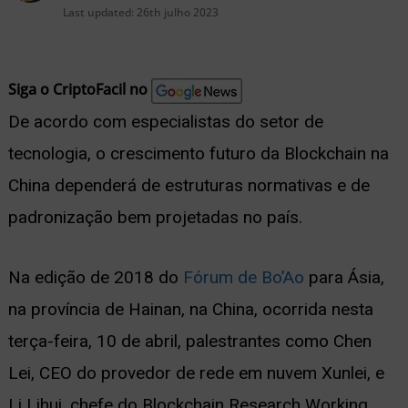
nu
Last updated:
26th julho 2023
Siga o CriptoFacil no
De acordo com especialistas do setor de
ernar
tecnologia, o crescimento futuro da Blockchain na
nu
China dependerá de estruturas normativas e de
padronização bem projetadas no país.
Na edição de 2018 do
Fórum de Bo’Ao
para Ásia,
na província de Hainan, na China, ocorrida nesta
terça-feira, 10 de abril, palestrantes como Chen
Lei, CEO do provedor de rede em nuvem Xunlei, e
Li Lihui, chefe do Blockchain Research Working