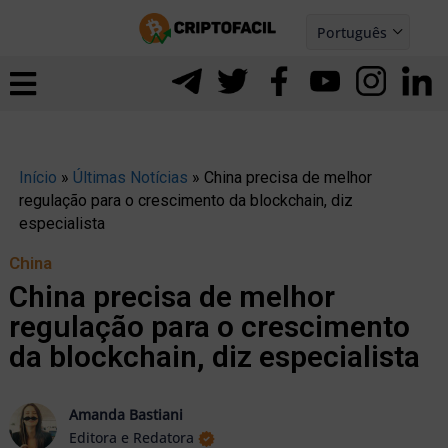
Ir
Português
para
Español
ernar
o
nu
conteúdo
Início
»
Últimas Notícias
»
China precisa de melhor
regulação para o crescimento da blockchain, diz
especialista
China
China precisa de melhor
regulação para o crescimento
da blockchain, diz especialista
Amanda Bastiani
ernar
Editora e Redatora