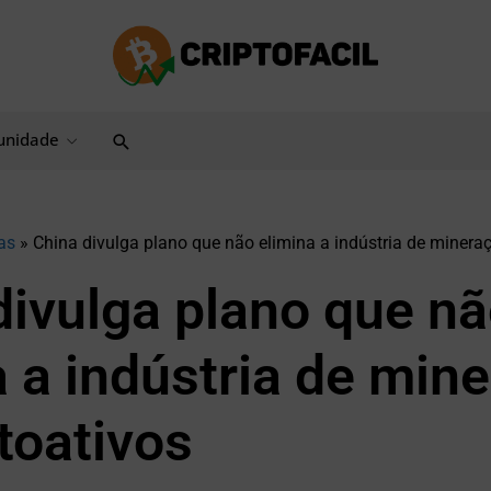
Pesquisar
nidade
as
»
China divulga plano que não elimina a indústria de mineraç
divulga plano que n
a a indústria de min
toativos