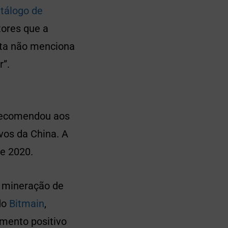
atálogo de
tores que a
ista não menciona
r”.
 recomendou aos
vos da China. A
de 2020.
e mineração de
do
Bitmain
,
mento positivo