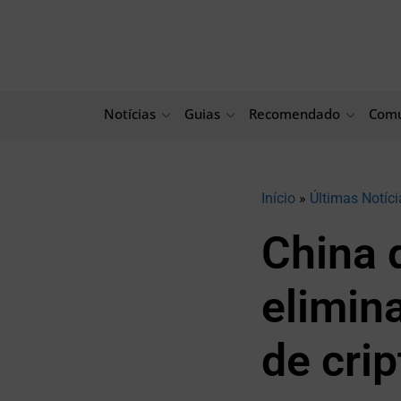
Ir
para
o
conteúdo
Notícias
Guias
Recomendado
Comu
Início
»
Últimas Notíci
China 
elimin
de crip