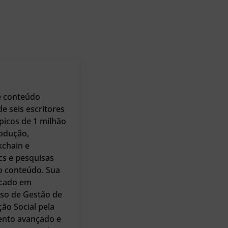
e conteúdo
e seis escritores
picos de 1 milhão
rodução,
kchain e
cs e pesquisas
do conteúdo. Sua
ocado em
rso de Gestão de
ão Social pela
ento avançado e