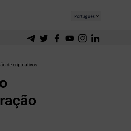
Português
Español
ão de criptoativos
ão
eração