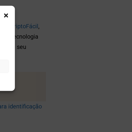
lo CriptoFácil
,
te a tecnologia
nça em seu
ra identificação