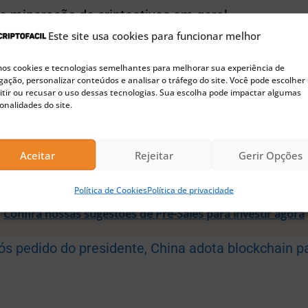
de mineração de criptoativos em geral.
Este site usa cookies para funcionar melhor
stá adotando a blockchain.
Conforme reportado pe
s cookies e tecnologias semelhantes para melhorar sua experiência de
ação, personalizar conteúdos e analisar o tráfego do site. Você pode escolher
 presidente do país Xi Jinping apoiou publicamen
tir ou recusar o uso dessas tecnologias. Sua escolha pode impactar algumas
onalidades do site.
do que o país deveria assumir a posição de lidera
.
Aceitar
Rejeitar
Gerir Opções
🚀 Buscando a próxima moeda 100x?
Política de Cookies
Política de privacidade
Confira nossas sugestões de Pre-Sales para investir agora
ós pedido do presidente, China adota blockchain pa