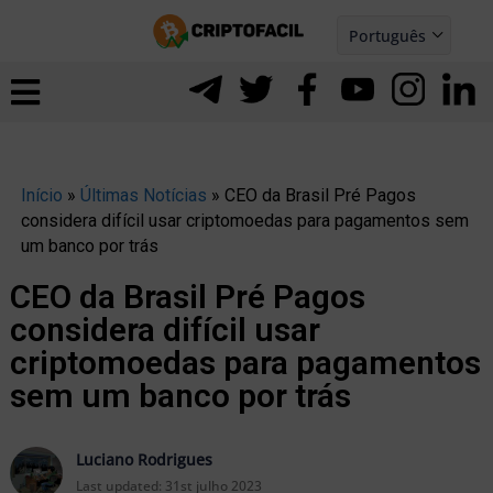
Ir
Português
para
Español
ernar
o
nu
conteúdo
Início
»
Últimas Notícias
»
CEO da Brasil Pré Pagos
considera difícil usar criptomoedas para pagamentos sem
um banco por trás
CEO da Brasil Pré Pagos
considera difícil usar
criptomoedas para pagamentos
sem um banco por trás
ernar
Luciano Rodrigues
Last updated:
31st julho 2023