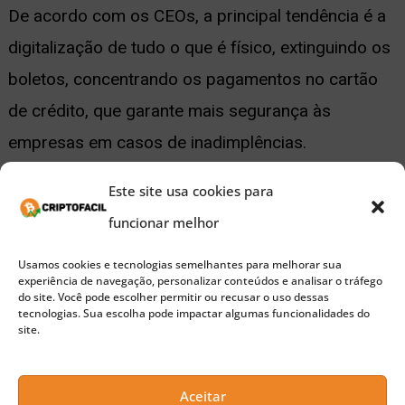
De acordo com os CEOs, a principal tendência é a
digitalização de tudo o que é físico, extinguindo os
boletos, concentrando os pagamentos no cartão
de crédito, que garante mais segurança às
empresas em casos de inadimplências.
Este site usa cookies para
Outra forma de pagamento bastante considerada é
funcionar melhor
por meio de aplicativos de celular, mas Carneiro
apontou que, na prática, ela pode se mostrar não
Usamos cookies e tecnologias semelhantes para melhorar sua
experiência de navegação, personalizar conteúdos e analisar o tráfego
tão viável.
do site. Você pode escolher permitir ou recusar o uso dessas
tecnologias. Sua escolha pode impactar algumas funcionalidades do
site.
Siga o CriptoFacil no
Aceitar