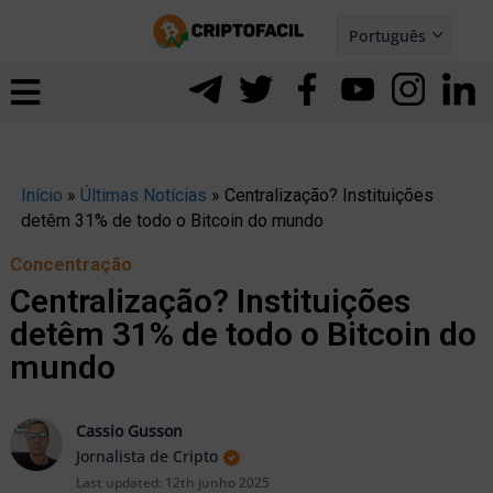
Ir
Português
para
Español
ernar
o
nu
conteúdo
Início
»
Últimas Notícias
»
Centralização? Instituições
detêm 31% de todo o Bitcoin do mundo
Concentração
Centralização? Instituições
detêm 31% de todo o Bitcoin do
mundo
Cassio Gusson
Jornalista de Cripto
ernar
Last updated:
12th junho 2025