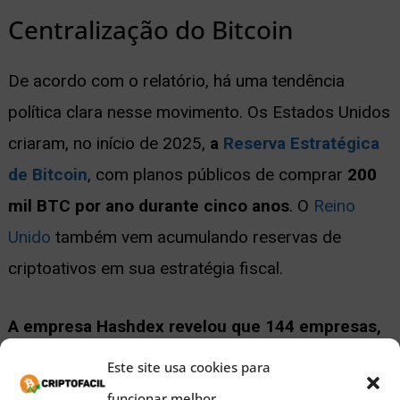
Centralização do Bitcoin
De acordo com o relatório, há uma tendência
política clara nesse movimento. Os Estados Unidos
criaram, no início de 2025,
a
Reserva Estratégica
de Bitcoin
, com planos públicos de comprar
200
mil BTC por ano durante cinco anos
. O
Reino
Unido
também vem acumulando reservas de
criptoativos em sua estratégia fiscal.
A empresa Hashdex revelou que 144 empresas,
sendo 114 de capital aberto, controlam 24% do
Este site usa cookies para
total detido por instituições.
A presença
funcionar melhor