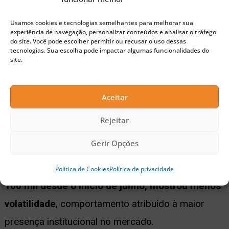
corporativa transformou o Bitcoin em um ativo de
Usamos cookies e tecnologias semelhantes para melhorar sua
tesouraria, e não apenas uma moeda digital de uso
experiência de navegação, personalizar conteúdos e analisar o tráfego
do site. Você pode escolher permitir ou recusar o uso dessas
alternativo.
tecnologias. Sua escolha pode impactar algumas funcionalidades do
site.
🚀 Buscando a próxima moeda 100x?
Aceitar
Confira nossas sugestões de Pre-Sales para investir
Rejeitar
agora
Gerir Opções
O lado positivo, segundo o estudo da Gemini, está
na estabilidade.
O preço do
Bitcoin
, acima de US$
Política de Cookies
Política de privacidade
100 mil desde o início de junho, mostrou menos
volatilidade
, comportamento atribuído à maior
presença institucional no mercado.