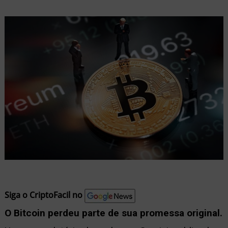
nu
ernar
nu
Siga o CriptoFacil no
O Bitcoin perdeu parte de sua promessa original.