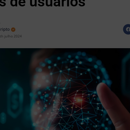
s de usuários
n
Cripto
th julho 2024