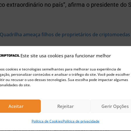
 extraordinário no país”, afirma o presidente do 
Quadrilha ameaça filhos de proprietários de criptomoeda
Este site usa cookies para funcionar melhor
n
s cookies e tecnologias semelhantes para melhorar sua experiência de
ação, personalizar conteúdos e analisar o tráfego do site. Você pode escolher
ogia blockchain é mais uma evolução importante do
tir ou recusar o uso dessas tecnologias. Sua escolha pode impactar algumas
onalidades do site.
ência no serviço prestado, rastreabilidade, segura
s estados nesse processo, além de novas funcion
Aceitar
Rejeitar
Gerir Opções
adão, como a inscrição do CPF direto no balcão do
isse o secretário de Governo Digital do Ministério d
Política de Cookies
Política de privacidade
iços Públicos (MGI), Rogério Mascarenhas.