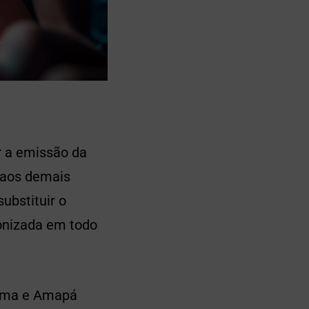
ar a emissão da
a aos demais
ubstituir o
ronizada em todo
raima e Amapá