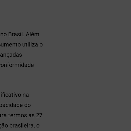
no Brasil. Além
umento utiliza o
vançadas
 conformidade
ficativo na
pacidade do
ara termos as 27
ão brasileira, o