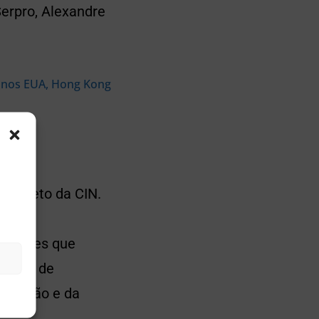
Serpro, Alexandre
s nos EUA, Hong Kong
 projeto da CIN.
nça e
alidades que
 Órgão de
a Gestão e da