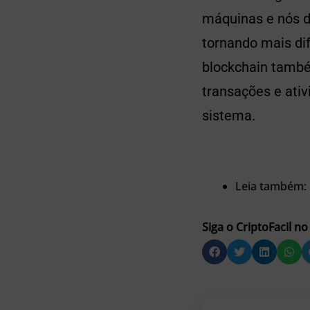
máquinas e nós da
tornando mais di
blockchain també
transações e ati
sistema.
Leia também:
Siga o CriptoFacil no