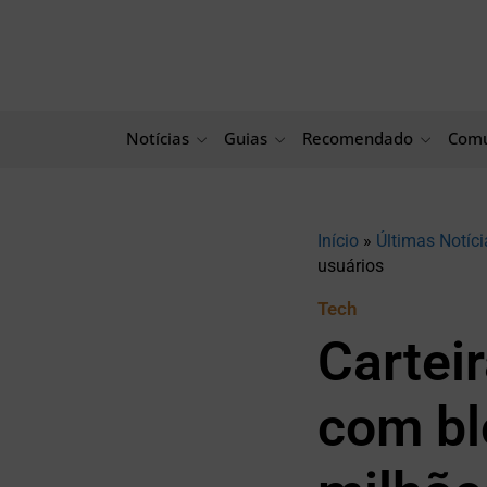
Ir
para
o
conteúdo
Notícias
Guias
Recomendado
Comu
Início
»
Últimas Notíci
usuários
Tech
Cartei
com bl