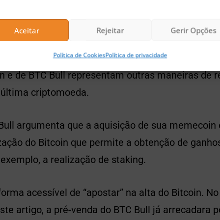
Aceitar
Rejeitar
Gerir Opções
kens do BTC Bull reduzem a quantidade desse ativo
Política de Cookies
Política de privacidade
ntribuir para a valorização dos tokens remanesce
oin e de BTC Bull representam outras maneiras de
 última criptomoeda.
Bull argumenta que a aquisição de sua memecoin
zação do Bitcoin que permite a obtenção de ganho
exemplo, a realização de staking.
forma acessível de “apostar” na alta do Bitcoin.
ste artigo, a pré-venda do BTC Bull já arrecadara