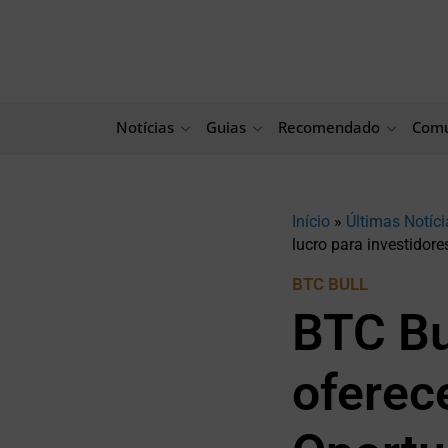
Ir
para
o
conteúdo
Notícias
Guias
Recomendado
Comu
Início
»
Últimas Notíci
lucro para investidore
BTC BULL
BTC Bu
oferece