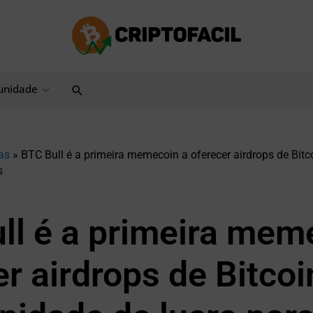
Pesquisar
nidade
as
»
BTC Bull é a primeira memecoin a oferecer airdrops de Bitc
s
ll é a primeira mem
r airdrops de Bitcoi