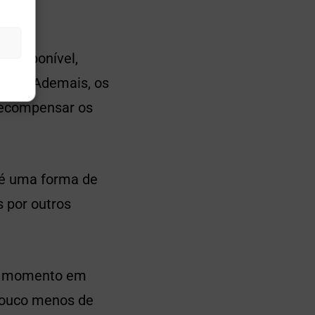
 disponível,
ntes. Ademais, os
 recompensar os
 é uma forma de
s por outros
 No momento em
 pouco menos de