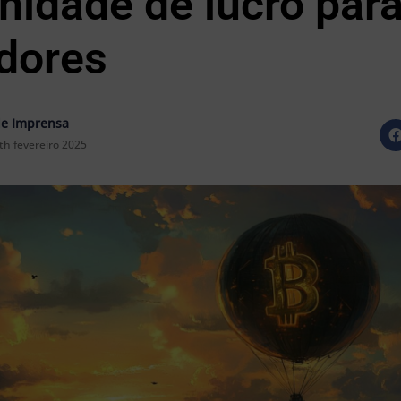
nidade de lucro par
idores
e Imprensa
th fevereiro 2025