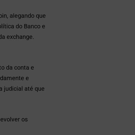
oin, alegando que
lítica do Banco e
 da exchange.
to da conta e
vidamente e
judicial até que
devolver os