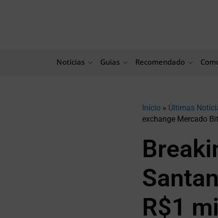
Ir
para
o
conteúdo
Notícias
Guias
Recomendado
Comu
Início
»
Últimas Notíci
exchange Mercado Bit
Breaki
Santan
R$1 mi