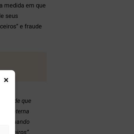
 na medida em que
de seus
ceiros” e fraude
istas de que
ação interna
stão, quando
 terceiros”,