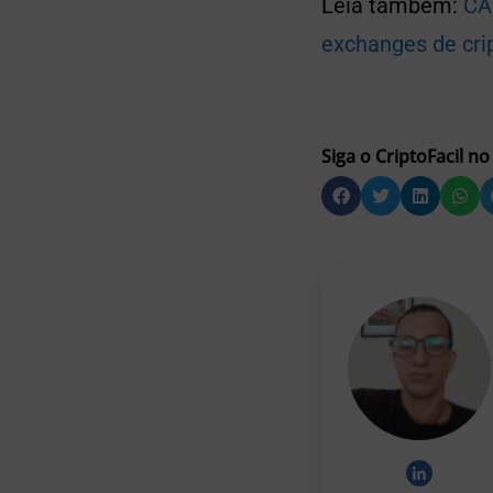
Leia também:
CA
exchanges de cr
Siga o CriptoFacil no