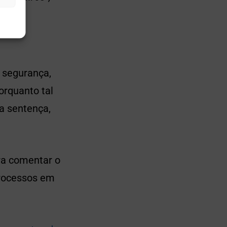
e segurança,
orquanto tal
 a sentença,
ra comentar o
processos em