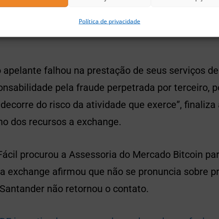
isão.
Política de privacidade
 apelante falhou na prestação de seus serviços d
nsabilidade pela fraude perpetrada por terceiro, p
decorre do risco da atividade que exerce”, finaliza
no dos recursos a exchange.
ácil procurou a Assessoria do Mercado Bitcoin pa
, a exchange afirmou que não se pronuncia sobre 
Santander não retornou o contato.