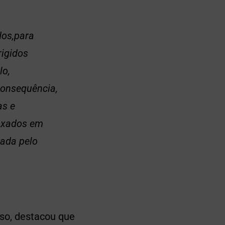
os,para
rigidos
lo,
consequência,
as e
fixados em
nada pelo
so, destacou que