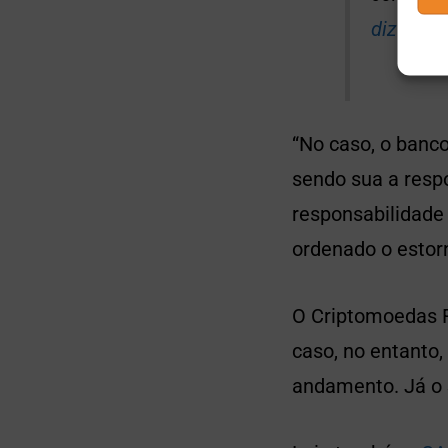
diz
a dec
“No caso, o banco
sendo sua a respo
responsabilidade 
ordenado o estor
O Criptomoedas F
caso, no entanto
andamento. Já o 