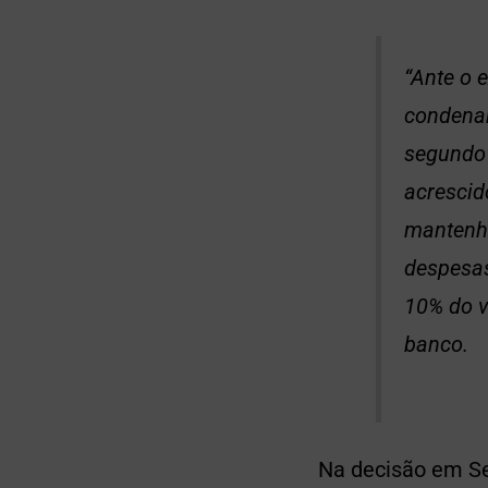
“Ante o
condenar 
segundo 
acrescid
mantenho
despesas
10% do v
banco.
Na decisão em Se