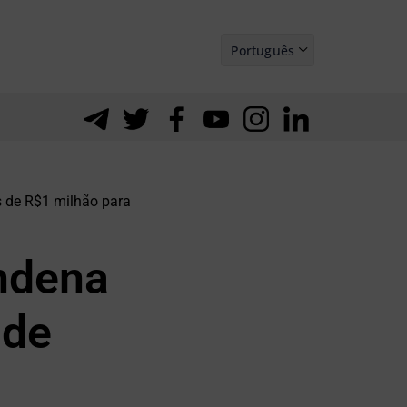
Português
Español
s de R$1 milhão para
ndena
 de