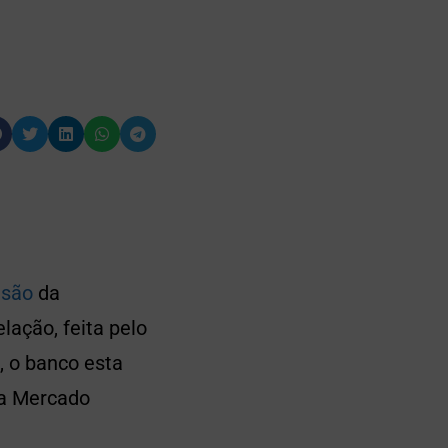
isão
da
ação, feita pelo
, o banco esta
 a Mercado